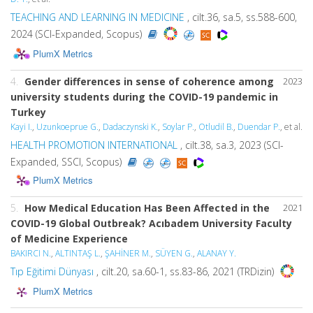
TEACHING AND LEARNING IN MEDICINE
, cilt.36, sa.5, ss.588-600,
2024 (SCI-Expanded, Scopus)
PlumX Metrics
4.
Gender differences in sense of coherence among
2023
university students during the COVID-19 pandemic in
Turkey
Kayi I.
,
Uzunkoeprue G.
,
Dadaczynski K.
,
Soylar P.
,
Otludil B.
,
Duendar P.
, et al.
HEALTH PROMOTION INTERNATIONAL
, cilt.38, sa.3, 2023 (SCI-
Expanded, SSCI, Scopus)
PlumX Metrics
5.
How Medical Education Has Been Affected in the
2021
COVID-19 Global Outbreak? Acıbadem University Faculty
of Medicine Experience
BAKIRCI N.
,
ALTINTAŞ L.
,
ŞAHİNER M.
,
SÜYEN G.
,
ALANAY Y.
Tıp Eğitimi Dünyası
, cilt.20, sa.60-1, ss.83-86, 2021 (TRDizin)
PlumX Metrics