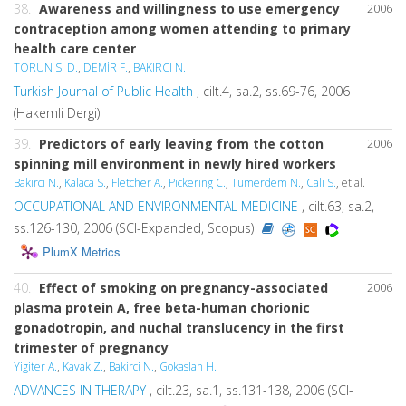
38.
Awareness and willingness to use emergency
2006
contraception among women attending to primary
health care center
TORUN S. D.
,
DEMİR F.
,
BAKIRCI N.
Turkish Journal of Public Health
, cilt.4, sa.2, ss.69-76, 2006
(Hakemli Dergi)
39.
Predictors of early leaving from the cotton
2006
spinning mill environment in newly hired workers
Bakirci N.
,
Kalaca S.
,
Fletcher A.
,
Pickering C.
,
Tumerdem N.
,
Cali S.
, et al.
OCCUPATIONAL AND ENVIRONMENTAL MEDICINE
, cilt.63, sa.2,
ss.126-130, 2006 (SCI-Expanded, Scopus)
PlumX Metrics
40.
Effect of smoking on pregnancy-associated
2006
plasma protein A, free beta-human chorionic
gonadotropin, and nuchal translucency in the first
trimester of pregnancy
Yigiter A.
,
Kavak Z.
,
Bakirci N.
,
Gokaslan H.
ADVANCES IN THERAPY
, cilt.23, sa.1, ss.131-138, 2006 (SCI-