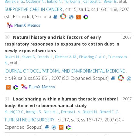
Berrak S. G.
,
Ozdemir N.
,
Bakirci N.
,
Turkkan E.
,
Canpolat C.
,
Beker B.
, et al.
SUPPORTIVE CARE IN CANCER
, cilt.15, sa.10, ss.1163-1168, 2007
(SCI-Expanded, Scopus)
PlumX Metrics
30.
Natural history and risk factors of early
2007
respiratory responses to exposure to cotton dust in
newly exposed workers
Bakirci N.
,
Kalaca S.
,
Francis H.
,
Fletcher A. M.
,
Pickering C. A. C.
,
Tumerdem
N.
, et al.
JOURNAL OF OCCUPATIONAL AND ENVIRONMENTAL MEDICINE
,
cilt.49, sa.8, ss.853-861, 2007 (SCI-Expanded, Scopus)
PlumX Metrics
31.
Load sharing within a human thoracic vertebral
2007
body: An in vitro biomechanical study
KILINÇER C.
,
Inceglu S.
,
Sohn M. J.
,
Ferrara L. A.
,
Bakirci N.
,
Benzel E. C.
TURKISH NEUROSURGERY
, cilt.17, sa.3, ss.167-177, 2007 (SCI-
Expanded, Scopus)