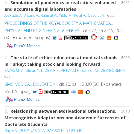
6.
Simulation of pandemics in real cities: enhanced
2021
and accurate digital laboratories
Alexiadis A.
,
Albano A.
,
Rahmat A.
,
Yildiz M.
,
Kefal A.
,
Ozbulut M.
, et al.
PROCEEDINGS OF THE ROYAL SOCIETY A-MATHEMATICAL
PHYSICAL AND ENGINEERING SCIENCES
, cilt.477, sa.2245, 2021
(SCI-Expanded, Scopus)
PlumX Metrics
7.
The state of ethics education at medical schools
2020
in Turkey: taking stock and looking forward
KAVAS M. V.
,
Ulman Y. I.
,
DEMİR F.
,
ARTVİNLİ F.
,
Sahiner M.
,
DEMİRÖREN M.
,
et al.
BMC MEDICAL EDUCATION
, cilt.20, sa.1, 2020 (SCI-Expanded,
SSCI, Scopus)
PlumX Metrics
8.
Relationship Between Motivational Orientations,
2018
Metacognitive Adaptations and Academic Successes of
Doctorate Students
Gayef A.
,
GÜLPINAR M. A.
,
BAKIRCI N.
,
YEGEN B.