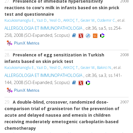
27.
Prevalence of immediate hypersensitivity
2008
reactions to cow's milk in infants based on skin prick
test and questionnaire
Kucukosmanoglu E.
,
Yazi D.
,
Yesil O.
,
AKKOÇ T.
,
Gezer M.
,
Ozdemir C.
, et al.
ALLERGOLOGIA ET IMMUNOPATHOLOGIA
, cilt.36, sa.5, ss.254-
258, 2008 (SCI-Expanded, Scopus)
PlumX Metrics
28.
Prevalence of egg sensitization in Turkish
2008
infants based on skin prick test
Kucukosmanoglu E.
,
Yazi D.
,
Yesil O.
,
AKKOÇ T.
,
Gezer M.
,
Bakirci N.
, et al.
ALLERGOLOGIA ET IMMUNOPATHOLOGIA
, cilt.36, sa.3, ss.141-
144, 2008 (SCI-Expanded, Scopus)
PlumX Metrics
29.
A double-blind, crossover, randomized dose-
2007
comparison trial of granisetron for the prevention of
acute and delayed nausea and emesis in children
receiving moderately emetogenic carboplatin-based
chemotherapy