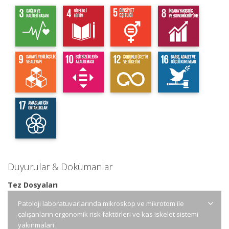
Duyurular & Dokümanlar
Tez Dosyaları
Patoloji laboratuvarlarında mikroskop ve mikrotom ile
çalışanların ergonomik risk faktörleri ve kas iskelet sistemi
yakınmaları