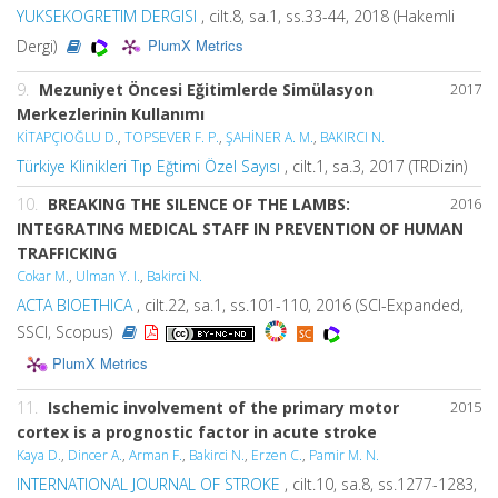
YUKSEKOGRETIM DERGISI
, cilt.8, sa.1, ss.33-44, 2018 (Hakemli
PlumX Metrics
Dergi)
9.
Mezuniyet Öncesi Eğitimlerde Simülasyon
2017
Merkezlerinin Kullanımı
KİTAPÇIOĞLU D.
,
TOPSEVER F. P.
,
ŞAHİNER A. M.
,
BAKIRCI N.
Türkiye Klinikleri Tıp Eğtimi Özel Sayısı
, cilt.1, sa.3, 2017 (TRDizin)
10.
BREAKING THE SILENCE OF THE LAMBS:
2016
INTEGRATING MEDICAL STAFF IN PREVENTION OF HUMAN
TRAFFICKING
Cokar M.
,
Ulman Y. I.
,
Bakirci N.
ACTA BIOETHICA
, cilt.22, sa.1, ss.101-110, 2016 (SCI-Expanded,
SSCI, Scopus)
PlumX Metrics
11.
Ischemic involvement of the primary motor
2015
cortex is a prognostic factor in acute stroke
Kaya D.
,
Dincer A.
,
Arman F.
,
Bakirci N.
,
Erzen C.
,
Pamir M. N.
INTERNATIONAL JOURNAL OF STROKE
, cilt.10, sa.8, ss.1277-1283,