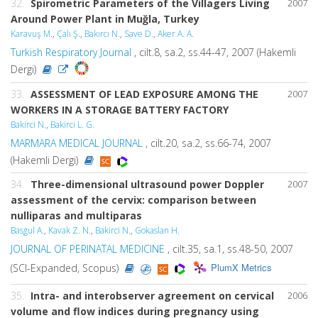
32.
Spirometric Parameters of the Villagers Living
2007
Around Power Plant in Muğla, Turkey
Karavuş M.
,
Çalı Ş.
,
Bakırcı N.
,
Save D.
,
Aker A. A.
Turkish Respiratory Journal
, cilt.8, sa.2, ss.44-47, 2007 (Hakemli
Dergi)
33.
ASSESSMENT OF LEAD EXPOSURE AMONG THE
2007
WORKERS IN A STORAGE BATTERY FACTORY
Bakirci N.
,
Bakirci L. G.
MARMARA MEDICAL JOURNAL
, cilt.20, sa.2, ss.66-74, 2007
(Hakemli Dergi)
34.
Three-dimensional ultrasound power Doppler
2007
assessment of the cervix: comparison between
nulliparas and multiparas
Basgul A.
,
Kavak Z. N.
,
Bakirci N.
,
Gokaslan H.
JOURNAL OF PERINATAL MEDICINE
, cilt.35, sa.1, ss.48-50, 2007
PlumX Metrics
(SCI-Expanded, Scopus)
35.
Intra- and interobserver agreement on cervical
2006
volume and flow indices during pregnancy using