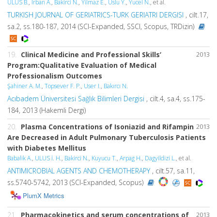
ULUS B.
,
Irban A.
,
Bakirci N.
,
Yilmaz E.
,
Uslu Y.
,
Yucel N.
, et al.
TURKISH JOURNAL OF GERIATRICS-TURK GERIATRI DERGISI
, cilt.17,
sa.2, ss.180-187, 2014 (SCI-Expanded, SSCI, Scopus, TRDizin)
19.
Clinical Medicine and Professional Skills’
2013
Program:Qualitative Evaluation of Medical
Professionalism Outcomes
Şahiner A. M.
,
Topsever F. P.
,
User I.
,
Bakırcı N.
Acıbadem Üniversitesi Sağlık Bilimleri Dergisi
, cilt.4, sa.4, ss.175-
184, 2013 (Hakemli Dergi)
20.
Plasma Concentrations of Isoniazid and Rifampin
2013
Are Decreased in Adult Pulmonary Tuberculosis Patients
with Diabetes Mellitus
Babalik A.
,
ULUS İ. H.
,
Bakirci N.
,
Kuyucu T.
,
Arpag H.
,
Dagyildizi L.
, et al.
ANTIMICROBIAL AGENTS AND CHEMOTHERAPY
, cilt.57, sa.11,
ss.5740-5742, 2013 (SCI-Expanded, Scopus)
PlumX Metrics
21.
Pharmacokinetics and serum concentrations of
2013