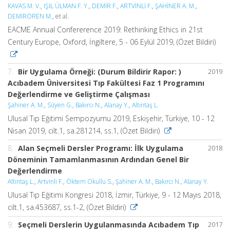
KAVAS M. V.
,
IŞIL ÜLMAN F. Y.
,
DEMİR F.
,
ARTVİNLİ F.
,
ŞAHİNER A. M.
,
DEMİRÖREN M.
, et al.
EACME Annual Confererence 2019: Rethinking Ethics in 21st
Century Europe, Oxford, İngiltere, 5 - 06 Eylül 2019, (Özet Bildiri)
7.
Bir Uygulama Örneği: (Durum Bildirir Rapor: )
2019
Acıbadem Üniversitesi Tıp Fakültesi Faz 1 Programını
Değerlendirme ve Geliştirme Çalışması
Şahiner A. M.
,
Süyen G.
,
Bakırcı N.
,
Alanay Y.
,
Altıntaş L.
Ulusal Tıp Eğitimi Sempozyumu 2019, Eskişehir, Türkiye, 10 - 12
Nisan 2019, cilt.1, sa.281214, ss.1, (Özet Bildiri)
8.
Alan Seçmeli Dersler Programı: İlk Uygulama
2018
Döneminin Tamamlanmasının Ardından Genel Bir
Değerlendirme
Altıntaş L.
,
Artvinli F.
,
Öktem Okullu S.
,
Şahiner A. M.
,
Bakırcı N.
,
Alanay Y.
Ulusal Tıp Eğitimi Kongresi 2018, İzmir, Türkiye, 9 - 12 Mayıs 2018,
cilt.1, sa.453687, ss.1-2, (Özet Bildiri)
9.
Seçmeli Derslerin Uygulanmasında Acıbadem Tıp
2017