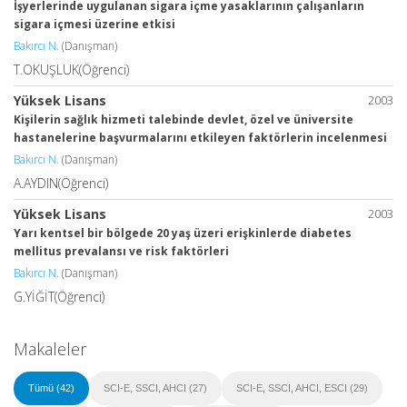
İşyerlerinde uygulanan sigara içme yasaklarının çalışanların
sigara içmesi üzerine etkisi
Bakırcı N.
(Danışman)
T.OKUŞLUK(Öğrenci)
Yüksek Lisans
2003
Kişilerin sağlık hizmeti talebinde devlet, özel ve üniversite
hastanelerine başvurmalarını etkileyen faktörlerin incelenmesi
Bakırcı N.
(Danışman)
A.AYDIN(Öğrenci)
Yüksek Lisans
2003
Yarı kentsel bir bölgede 20 yaş üzeri erişkinlerde diabetes
mellitus prevalansı ve risk faktörleri
Bakırcı N.
(Danışman)
G.YİĞİT(Öğrenci)
Makaleler
Tümü (42)
SCI-E, SSCI, AHCI (27)
SCI-E, SSCI, AHCI, ESCI (29)