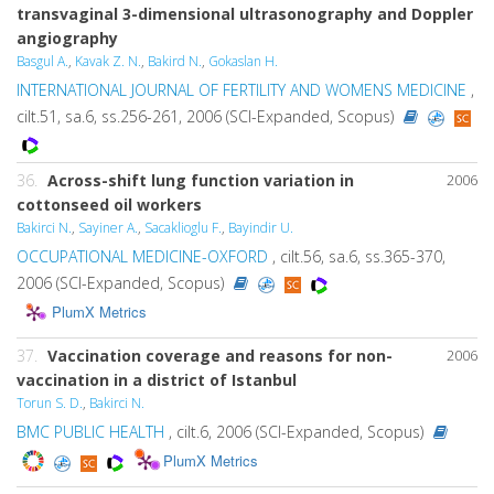
transvaginal 3-dimensional ultrasonography and Doppler
angiography
Basgul A.
,
Kavak Z. N.
,
Bakird N.
,
Gokaslan H.
INTERNATIONAL JOURNAL OF FERTILITY AND WOMENS MEDICINE
,
cilt.51, sa.6, ss.256-261, 2006 (SCI-Expanded, Scopus)
36.
Across-shift lung function variation in
2006
cottonseed oil workers
Bakirci N.
,
Sayiner A.
,
Sacaklioglu F.
,
Bayindir U.
OCCUPATIONAL MEDICINE-OXFORD
, cilt.56, sa.6, ss.365-370,
2006 (SCI-Expanded, Scopus)
PlumX Metrics
37.
Vaccination coverage and reasons for non-
2006
vaccination in a district of Istanbul
Torun S. D.
,
Bakirci N.
BMC PUBLIC HEALTH
, cilt.6, 2006 (SCI-Expanded, Scopus)
PlumX Metrics