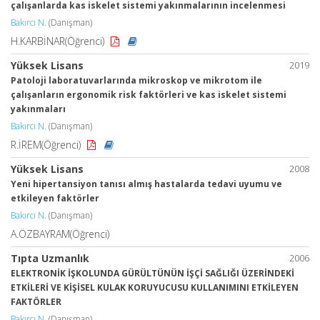
çalışanlarda kas iskelet sistemi yakınmalarının incelenmesi
Bakırcı N.
(Danışman)
H.KARBİNAR(Öğrenci)
Yüksek Lisans
2019
Patoloji laboratuvarlarında mikroskop ve mikrotom ile
çalışanların ergonomik risk faktörleri ve kas iskelet sistemi
yakınmaları
Bakırcı N.
(Danışman)
R.İREM(Öğrenci)
Yüksek Lisans
2008
Yeni hipertansiyon tanısı almış hastalarda tedavi uyumu ve
etkileyen faktörler
Bakırcı N.
(Danışman)
A.ÖZBAYRAM(Öğrenci)
Tıpta Uzmanlık
2006
ELEKTRONİK İŞKOLUNDA GÜRÜLTÜNÜN İŞÇİ SAĞLIĞI ÜZERİNDEKİ
ETKİLERİ VE KİŞİSEL KULAK KORUYUCUSU KULLANIMINI ETKİLEYEN
FAKTÖRLER
Bakırcı N.
(Danışman)