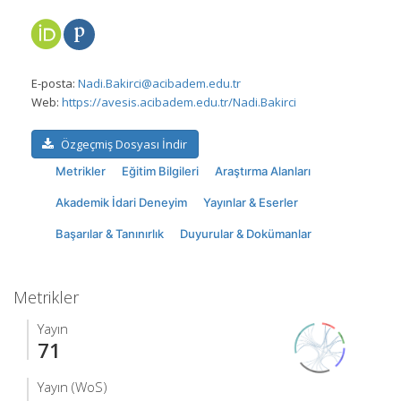
E-posta:
Nadi.Bakirci@acibadem.edu.tr
Web:
https://avesis.acibadem.edu.tr/Nadi.Bakirci
Özgeçmiş Dosyası İndir
Metrikler
Eğitim Bilgileri
Araştırma Alanları
Akademik İdari Deneyim
Yayınlar & Eserler
Başarılar & Tanınırlık
Duyurular & Dokümanlar
Metrikler
Yayın
71
Yayın (WoS)