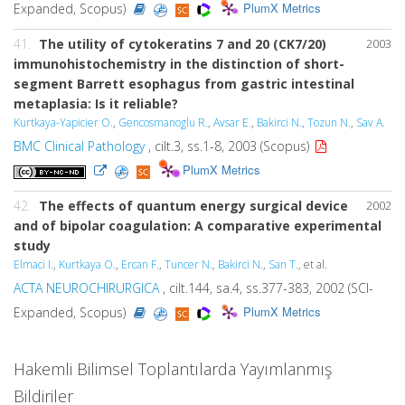
PlumX Metrics
Expanded, Scopus)
41.
The utility of cytokeratins 7 and 20 (CK7/20)
2003
immunohistochemistry in the distinction of short-
segment Barrett esophagus from gastric intestinal
metaplasia: Is it reliable?
Kurtkaya-Yapicier O.
,
Gencosmanoglu R.
,
Avsar E.
,
Bakirci N.
,
Tozun N.
,
Sav A.
BMC Clinical Pathology
, cilt.3, ss.1-8, 2003 (Scopus)
PlumX Metrics
42.
The effects of quantum energy surgical device
2002
and of bipolar coagulation: A comparative experimental
study
Elmaci I.
,
Kurtkaya O.
,
Ercan F.
,
Tuncer N.
,
Bakirci N.
,
San T.
, et al.
ACTA NEUROCHIRURGICA
, cilt.144, sa.4, ss.377-383, 2002 (SCI-
PlumX Metrics
Expanded, Scopus)
Hakemli Bilimsel Toplantılarda Yayımlanmış
Bildiriler