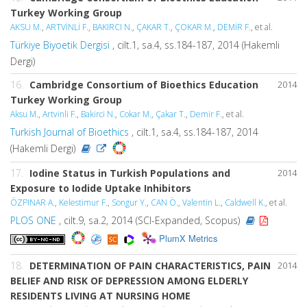
Turkey Working Group
AKSU M.
,
ARTVİNLİ F.
,
BAKIRCI N.
,
ÇAKAR T.
,
ÇOKAR M.
,
DEMİR F.
, et al.
Türkiye Biyoetik Dergisi
, cilt.1, sa.4, ss.184-187, 2014 (Hakemli
Dergi)
16.
Cambridge Consortium of Bioethics Education
2014
Turkey Working Group
Aksu M.
,
Artvinli F.
,
Bakirci N.
,
Cokar M.
,
Çakar T.
,
Demir F.
, et al.
Turkish Journal of Bioethics
, cilt.1, sa.4, ss.184-187, 2014
(Hakemli Dergi)
17.
Iodine Status in Turkish Populations and
2014
Exposure to Iodide Uptake Inhibitors
ÖZPINAR A.
,
Kelestimur F.
,
Songur Y.
,
CAN Ö.
,
Valentin L.
,
Caldwell K.
, et al.
PLOS ONE
, cilt.9, sa.2, 2014 (SCI-Expanded, Scopus)
PlumX Metrics
18.
DETERMINATION OF PAIN CHARACTERISTICS, PAIN
2014
BELIEF AND RISK OF DEPRESSION AMONG ELDERLY
RESIDENTS LIVING AT NURSING HOME