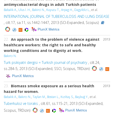
antimycobacterial drugs in adult Turkish patients
Babalik A.
,
Ulus İ. H.
,
Bakirci N.
,
Kuyucu T.
,
Arpag H.
,
Dagyildiz L.
, et al.
INTERNATIONAL JOURNAL OF TUBERCULOSIS AND LUNG DISEASE
, cilt.17, sa.11, ss.1442-1447, 2013 (SCI-Expanded, Scopus)
PlumX Metrics
22.
An approach to the problem of violence against
2013
healthcare workers: the right to safe and healthy
working conditions and to dignity at work.
Bakırcı N.
Turk psikiyatri dergisi = Turkish journal of psychiatry
, cilt.24,
ss.284-5, 2013 (SCI-Expanded, SSCI, Scopus, TRDizin)
PlumX Metrics
23.
Biomass smoke exposure as a serious health
2013
hazard for women.
Babalık A.
,
Bakırcı N.
,
Taylan M.
,
Bostan L.
,
Kızıltaş S.
,
Başbuğ Y.
, et al.
Tuberkuloz ve toraks
, cilt.61, ss.115-21, 2013 (SCI-Expanded,
PlumX Metrics
Scopus, TRDizin)