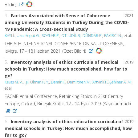
Bildiri)
4.
Factors Associated with Sense of Coherence
2021
among University Students in Turkey During the COVID-
19 Pandemic: A Cross-sectional Study
KAYI İ.
,
Uzunköprü G.
,
SOYLAR P.
,
OTLUDİL B.
,
DÜNDAR P.
,
BAKIRCI N.
, et al.
THE 6TH INTERNATIONAL CONFERENCE ON SALUTOGENESIS,
İsviçre, 17 - 18 Haziran 2021, (Özet Bildiri)
5.
Inventory analysis of ethics curricula of medical
2019
schools in Turkey: How much accomplished, how far to
go?
Kavas M. V.
,
Işil Ülman F. Y.
,
Demir F.
,
Demirören M.
,
Artvinli F.
,
Şahiner A. M.
,
et al.
EACME Annual Conference, Rethinking Ethics in 21st Century
Europe, Oxford, Birleşik Krallık, 12 - 14 Eylül 2019, (Yayınlanmadı)
6.
Inventory analysis of ethics education curricula of
2019
medical schools in Turkey: How much accomplished, how
far to go?