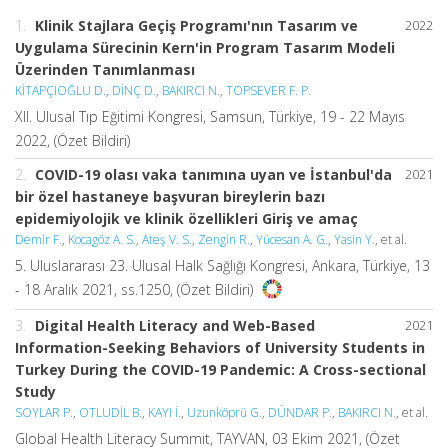
1.
Klinik Stajlara Geçiş Programı'nın Tasarım ve
2022
Uygulama Sürecinin Kern'in Program Tasarım Modeli
Üzerinden Tanımlanması
KİTAPÇIOĞLU D.
,
DİNÇ D.
,
BAKIRCI N.
,
TOPSEVER F. P.
XII. Ulusal Tıp Eğitimi Kongresi, Samsun, Türkiye, 19 - 22 Mayıs
2022, (Özet Bildiri)
2.
COVID-19 olası vaka tanımına uyan ve İstanbul'da
2021
bir özel hastaneye başvuran bireylerin bazı
epidemiyolojik ve klinik özellikleri Giriş ve amaç
Demir F.
,
Kocagöz A. S.
,
Ateş V. S.
,
Zengin R.
,
Yücesan A. G.
,
Yasin Y.
, et al.
5. Uluslararası 23. Ulusal Halk Sağlığı Kongresi, Ankara, Türkiye, 13
- 18 Aralık 2021, ss.1250, (Özet Bildiri)
3.
Digital Health Literacy and Web-Based
2021
Information-Seeking Behaviors of University Students in
Turkey During the COVID-19 Pandemic: A Cross-sectional
Study
SOYLAR P.
,
OTLUDİL B.
,
KAYI İ.
,
Uzunköprü G.
,
DÜNDAR P.
,
BAKIRCI N.
, et al.
Global Health Literacy Summit, TAYVAN, 03 Ekim 2021, (Özet