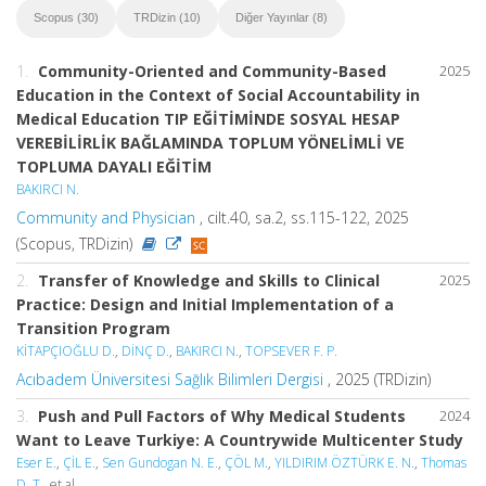
Scopus (30)
TRDizin (10)
Diğer Yayınlar (8)
1.
Community-Oriented and Community-Based
2025
Education in the Context of Social Accountability in
Medical Education TIP EĞİTİMİNDE SOSYAL HESAP
VEREBİLİRLİK BAĞLAMINDA TOPLUM YÖNELİMLİ VE
TOPLUMA DAYALI EĞİTİM
BAKIRCI N.
Community and Physician
, cilt.40, sa.2, ss.115-122, 2025
(Scopus, TRDizin)
2.
Transfer of Knowledge and Skills to Clinical
2025
Practice: Design and Initial Implementation of a
Transition Program
KİTAPÇIOĞLU D.
,
DİNÇ D.
,
BAKIRCI N.
,
TOPSEVER F. P.
Acıbadem Üniversitesi Sağlık Bilimleri Dergisi
, 2025 (TRDizin)
3.
Push and Pull Factors of Why Medical Students
2024
Want to Leave Turkiye: A Countrywide Multicenter Study
Eser E.
,
ÇİL E.
,
Sen Gundogan N. E.
,
ÇÖL M.
,
YILDIRIM ÖZTÜRK E. N.
,
Thomas
D. T.
, et al.