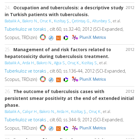
24.
Occupation and tuberculosis: a descriptive study
2012
in Turkish patients with tuberculosis.
Babalık A.
,
Bakırcı N.
,
Oruc K.
,
Kızıltaş Ş.
,
Çetintaş G.
,
Altunbey S.
, et al.
Tuberkuloz ve toraks
, cilt.60, ss.32-40, 2012 (SCI-Expanded,
PlumX Metrics
Scopus, TRDizin)
25.
Management of and risk factors related to
2012
hepatotoxicity during tuberculosis treatment.
Babalık A.
,
Arda H.
,
Bakırcı N.
,
Ağca S.
,
Oruç K.
,
Kızıltaş S.
, et al.
Tuberkuloz ve toraks
, cilt.60, ss.136-44, 2012 (SCI-Expanded,
PlumX Metrics
Scopus, TRDizin)
26.
The outcome of tuberculosis cases with
2012
persistent smear positivity at the end of extended initial
phase.
Babalık A.
,
Calışır H.
,
Bakırcı N.
,
Arda H.
,
Kızıltaş Ş.
,
Oruç K.
, et al.
Tuberkuloz ve toraks
, cilt.60, ss.344-9, 2012 (SCI-Expanded,
PlumX Metrics
Scopus, TRDizin)