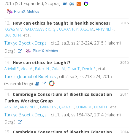
2015 (SCI-Expanded, Scopus)
PlumX Metrics
12.
How can ethics be taught in health sciences?
2015
KAVAS M. V.
,
VATANSEVER K.
,
IŞIL ÜLMAN F. Y.
,
AKSU M.
,
ARTVİNLİ F.
,
BAKIRCI N.
, et al.
Türkiye Biyoetik Dergisi
, cilt.2, sa.3, ss.213-224, 2015 (Hakemli
PlumX Metrics
Dergi)
13.
How can ethics be taught?
2015
Artvinli F.
,
Aksu M.
,
Bakirci N.
,
Cokar M.
,
Çakar T.
,
Demir F.
, et al.
Turkish Journal of Bioethics
, cilt.2, sa.3, ss.213-224, 2015
(Hakemli Dergi)
14.
Cambridge Consortium of Bioethics Education
2014
Turkey Working Group
AKSU M.
,
ARTVİNLİ F.
,
BAKIRCI N.
,
ÇAKAR T.
,
ÇOKAR M.
,
DEMİR F.
, et al.
Türkiye Biyoetik Dergisi
, cilt.1, sa.4, ss.184-187, 2014 (Hakemli
Dergi)
15.
Cambridge Consortium of Bioethics Education
2014