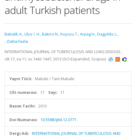
adult Turkish patients
Babalik A.
,
Ulus İ. H.
,
Bakirci N.
,
Kuyucu T.
,
Arpag H.
,
Dagyildiz L.
,
...Daha Fazla
INTERNATIONAL JOURNAL OF TUBERCULOSIS AND LUNG DISEASE,
cilt.17, sa.11, ss.1442-1447, 2013 (SCI-Expanded, Scopus)
Yayın Türü:
Makale / Tam Makale
Cilt numarası:
17
Sayı:
11
Basım Tarihi:
2013
Doi Numarası:
10.5588/ijtld.12.0771
Dergi Adı:
INTERNATIONAL JOURNAL OF TUBERCULOSIS AND