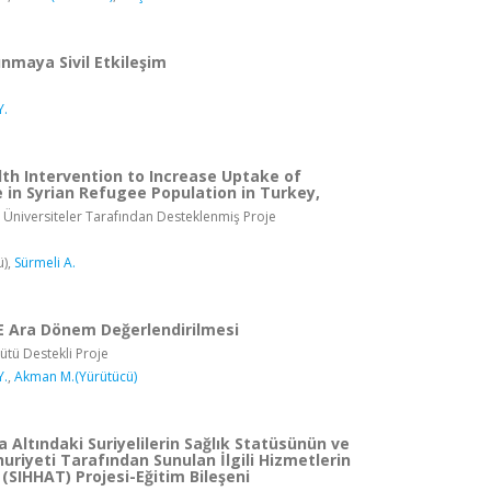
nmaya Sivil Etkileşim
Y.
lth Intervention to Increase Uptake of
 in Syrian Refugee Population in Turkey,
 Üniversiteler Tarafından Desteklenmiş Proje
ü),
Sürmeli A.
 Ara Dönem Değerlendirilmesi
ütü Destekli Proje
Y.
,
Akman M.(Yürütücü)
 Altındaki Suriyelilerin Sağlık Statüsünün ve
riyeti Tarafından Sunulan İlgili Hizmetlerin
i (SIHHAT) Projesi-Eğitim Bileşeni