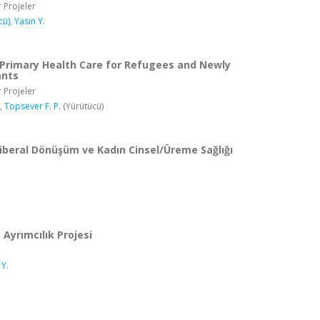
 Projeler
cü)
,
Yasın Y.
rimary Health Care for Refugees and Newly
ants
 Projeler
,
Topsever F. P.
(Yürütücü)
liberal Dönüşüm ve Kadın Cinsel/Üreme Sağlığı
 Ayrımcılık Projesi
 Y.