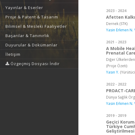
Yayınlar & Eserler
2023 - 2024
Afetten Kalkı
Proje & Patent & Tasarım
Dernek (STK)
Bilimsel & Mesleki Faaliyetler
Yasin Erkmen N. 
Başarılar & Tanınırlık
2021 - 2023
Duyurular & Dokümanlar
A Mobile Hea
Prenatal Care
İletişim
Diğer Ülkelerden
Özgeçmiş Dosyası İndir
(Proje Özeti)
Yasın Y.
(Yürütüc
2022 - 2022
PROACT-CARE
Dünya Sağlık Örg
Yasin Erkmen N. 
2019 - 2019
Geçici Koruma
Türkiye Cumhu
Geliştirilmes