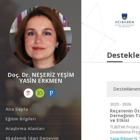
Destekle
Doç. Dr. NEŞERİZ YEŞİM
YASİN ERKMEN
Desteklenen
2025 - 2026
Ana Sayfa
Reçetenin Öte
Derneğinin To
Eğitim Bilgileri
ve Etkisi
TÜBİTAK Projesi ,
Araştırma Alanları
Destekleme Pro
Akademik İdari Deneyim
Yasin Erkmen N. 