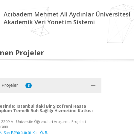
Acıbadem Mehmet Ali Aydınlar Üniversitesi
Akademik Veri Yönetim Sistemi
nen Projeler
 Projeler
8
sinde: İstanbul'daki Bir Şizofreni Hasta
plum Temelli Ruh Sağlığı Hizmetine Katkısı
 2209-A - Üniversite Öğrencileri Araştırma Projeleri
gramı
Y.
,
Sarı E.(Yürütücü)
,
Kılıç Ö. B.