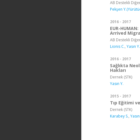
AB Destekli Diğer
Pekşen Y.(Yürütü
2016 - 2017
EUR-HUMAN: P
Arrived Migr
AB Destekli Diğer
Lionis C.
,
Yasın Y.
2016 - 2017
Sağlıkta Neo
Hakları
Dernek (STK)
Yasın Y.
2015 - 2017
Tıp Eğitimi ve
Dernek (STK)
Karabey S.
,
Yasın