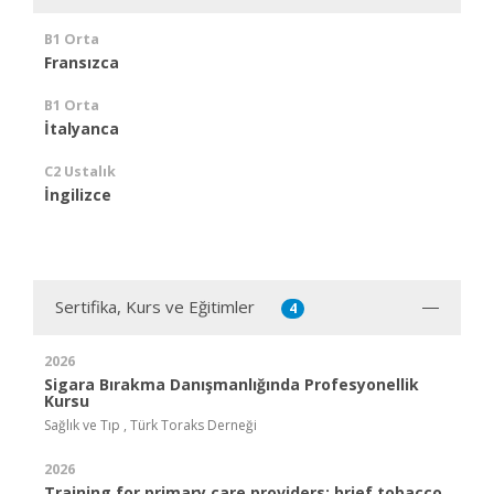
B1 Orta
Fransızca
B1 Orta
İtalyanca
C2 Ustalık
İngilizce
Sertifika, Kurs ve Eğitimler
4
2026
Sigara Bırakma Danışmanlığında Profesyonellik
Kursu
Sağlık ve Tıp , Türk Toraks Derneği
2026
Training for primary care providers: brief tobacco