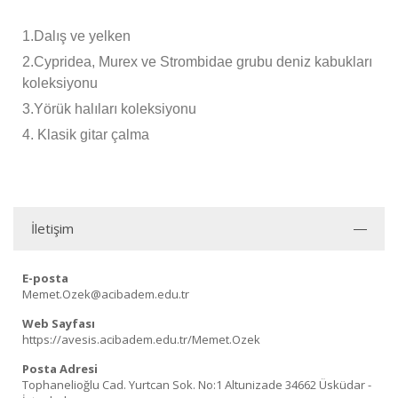
1.Dalış ve yelken
2.Cypridea, Murex ve Strombidae grubu deniz kabukları
koleksiyonu
3.Yörük halıları koleksiyonu
4. Klasik gitar çalma
İletişim
E-posta
Memet.Ozek@acibadem.edu.tr
Web Sayfası
https://avesis.acibadem.edu.tr/Memet.Ozek
Posta Adresi
Tophanelioğlu Cad. Yurtcan Sok. No:1 Altunizade 34662 Üsküdar -