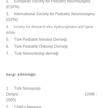
2.
European Society for Pediatric Neurosurgery
(ESPN)
3.
International Society for Pediatric Neurosurgery
(ISPN)
4.
Society for Research into Hydrocephalus and Spina
Bifida
5.
Türk Pediatrik Nöroloji Derneği
6.
Türk Pediatrik Onkoloji Derneği
7.
Türk Nöroonkoloji derneği
Dergi editörlüğü:
1.
Türk Nöroşirürji
Dergisi (1998 -
2005)
2.
Child’s Nervous