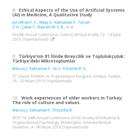
8.
Ethical Aspects of the Use of Artificial Systems
(AI) in Medicine, A Qualitative Study
Işıl Ülman F. Y.
,
Aktaş A.
,
Kahraman F.
,
Tarcan
S. H.
,
Çakar T.
,
Bayram M. S. B.
, et al.
EACME Annual Conference, Oxford, Birleşik Krallık, 12 - 14 Eylül
2019, (Yayınlanmadı)
9.
Türkiye’nin 81 İlinde Bireycilik ve Toplulukçuluk:
Türkiye’deki Mikrotoplumlar
Marcus J.
,
Kahraman F.
,
Su S.
,
Fritzsche B. A.
27. Ulusal Yönetim ve Organizasyon Kongresi, Antalya, Türkiye,
18 - 20 Nisan 2019, (Yayınlanmadı)
10.
Work experiences of older workers in Turkey:
The role of culture and values.
Marcus J.
,
Kahraman F.
,
Fritzsche B.
SIOP ’19: 34th Annual Conference of the Society of Industrial &
Organizational Psychology, Washington, Amerika Birleşik
Devletleri, 4 - 06 Nisan 2019, (Yayınlanmadı)