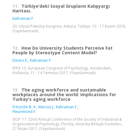
11.
Türkiye’deki Sosyal Grupların Kalıpyargı
Haritası.
Kahraman F.
20. Ulusal Psikoloji Kongresi, Ankara, Türkiye, 15 - 17 Kasım 2018,
(Yayınlanmadı)
12.
How Do University Students Perceive Fat
People by Stereotype Content Model?
Deveci E.
,
Kahraman F.
EFPA 15. European Congress of Psychology, Amsterdam,
Hollanda, 11 - 14 Temmuz 2017, (Yayınlanmadı)
13.
The aging workforce and sustainable
workplaces around the world: Implications for
Turkey’s aging workforce
Fritzsche B. A.
,
Marcus J.
,
Kahraman F.
,
Fleurimond F.
SIOP ’17: 32nd Annual Conference of the Society of Industrial &
Organizational Psychology, Florida, Amerika Birleşik Devletleri,
27 Nisan 2017, (Yayınlanmadı)