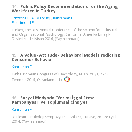
14.
Public Policy Recommendations for the Aging
Workforce in Turkey
Fritzsche B. A.
,
Marcus J.
,
Kahraman F.
,
Fleurimond F.
Turkey, The 31st Annual Conferance of the Society for Industrial
and Organisational Psychology, California, Amerika Birleşik
Devletleri, 14 Nisan 2016, (Yayınlanmadı)
15.
A Value- Attitude- Behavioral Model Predicting
Consumer Behavior
Kahraman F.
14th European Congress of Psychology, Milan, İtalya, 7 - 10
Temmuz 2015, (Yayınlanmadı)
16.
Sosyal Medyada “Yerimi İşgal Etme
Kampanyası” ve Toplumsal Cinsiyet
Kahraman F.
IV. Eleştirel Psikoloji Sempozyumu, Ankara, Türkiye, 26 - 28 Eylül
2014, (Yayınlanmadı)