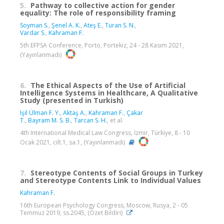
5.
Pathway to collective action for gender
equality: The role of responsibility framing
Soyman S.
,
Şenel A. K.
,
Ateş E.
,
Turan S. N.
,
Vardar S.
,
Kahraman F.
5th EFPSA Conference, Porto, Portekiz, 24 - 28 Kasım 2021,
(Yayınlanmadı)
6.
The Ethical Aspects of the Use of Artificial
Intelligence Systems in Healthcare, A Qualitative
Study (presented in Turkish)
Işil Ülman F. Y.
,
Aktaş A.
,
Kahraman F.
,
Çakar
T.
,
Bayram M. S. B.
,
Tarcan S. H.
, et al.
4th International Medical Law Congress, İzmir, Türkiye, 8 - 10
Ocak 2021, cilt.1, sa.1, (Yayınlanmadı)
7.
Stereotype Contents of Social Groups in Turkey
and Stereotype Contents Link to Individual Values
Kahraman F.
16th European Psychology Congress, Moscow, Rusya, 2 - 05
Temmuz 2019, ss.2045, (Özet Bildiri)