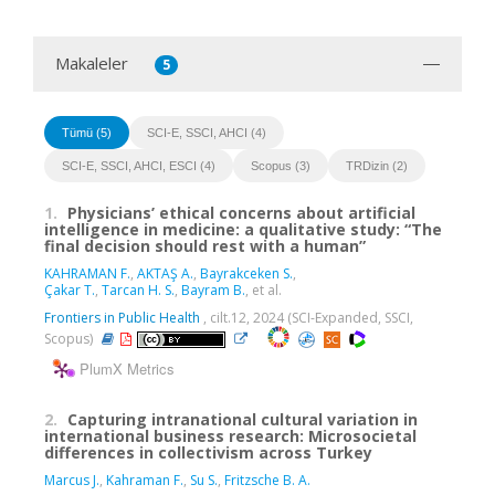
Makaleler
5
Tümü (5)
SCI-E, SSCI, AHCI (4)
SCI-E, SSCI, AHCI, ESCI (4)
Scopus (3)
TRDizin (2)
1.
Physicians’ ethical concerns about artificial
intelligence in medicine: a qualitative study: “The
final decision should rest with a human”
KAHRAMAN F.
,
AKTAŞ A.
,
Bayrakceken S.
,
Çakar T.
,
Tarcan H. S.
,
Bayram B.
, et al.
Frontiers in Public Health
, cilt.12, 2024 (SCI-Expanded, SSCI,
Scopus)
PlumX Metrics
2.
Capturing intranational cultural variation in
international business research: Microsocietal
differences in collectivism across Turkey
Marcus J.
,
Kahraman F.
,
Su S.
,
Fritzsche B. A.