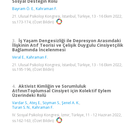
Sosyal Desteğin Rolü
Bayram Ö. E.
,
Kahraman F.
21. Ulusal Psikoloji Kongresi, İstanbul, Türkiye, 13 - 16 Ekim 2022,
ss.173-174, (Özet Bildiri)
3.
İş Yaşam Dengesizliği ile Depresyon Arasındaki
İlişkinin Atıf Teorisi ve Çelişik Duygulu Cinsiyetçilik
Bağlamında İncelenmesi
Veral E.
,
Kahraman F.
21. Ulusal Psikoloji Kongresi, İstanbul, Türkiye, 13 - 16 Ekim 2022,
ss.195-196, (Özet Bildiri)
4.
Aktivist Kimliğin ve Sorumluluk
AtfınınToplumsal Cinsiyet için Kolektif Eylem
Üzerindeki Rolü
Vardar S.
,
Ateş E.
,
Soyman S.
,
Şenel A. K.
,
Turan S. N.
,
Kahraman F.
IV. Sosyal Psikoloji Kongresi, İzmir, Türkiye, 11 - 12 Haziran 2022,
ss.162-163, (Özet Bildiri)