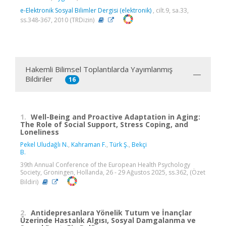
e-Elektronik Sosyal Bilimler Dergisi (elektronik)
, cilt.9, sa.33,
ss.348-367, 2010 (TRDizin)
Hakemli Bilimsel Toplantılarda Yayımlanmış
Bildiriler
16
1.
Well-Being and Proactive Adaptation in Aging:
The Role of Social Support, Stress Coping, and
Loneliness
Pekel Uludağlı N.
,
Kahraman F.
,
Türk Ş.
,
Bekçi
B.
39th Annual Conference of the European Health Psychology
Society, Groningen, Hollanda, 26 - 29 Ağustos 2025, ss.362, (Özet
Bildiri)
2.
Antidepresanlara Yönelik Tutum ve İnançlar
Üzerinde Hastalık Algısı, Sosyal Damgalanma ve