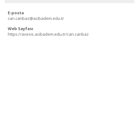
E-posta
can.canbaz@acibadem.edu.tr
Web Sayfası
https://avesis.acibadem.edu.tr/can.canbaz