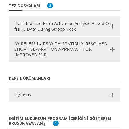
TEZ DOSYALARI
2
Task Induced Brain Activation Analysis Based On
fNIRS Data During Stroop Task
WIRELESS fNIRS WITH SPATIALLY RESOLVED
SHORT SEPARATION APPROACH FOR
IMPROVED SNR
DERS DÖKÜMANLARI
Syllabus
EĞITIMIN/KURSUN PROGRAM İÇERIĞINI GÖSTEREN
BROŞÜR VEYA AFIŞ
1