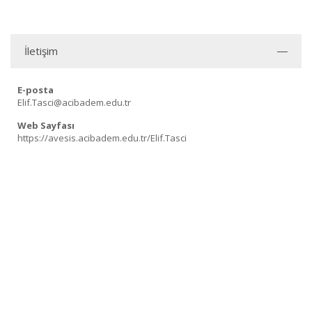
İletişim
E-posta
Elif.Tasci@acibadem.edu.tr
Web Sayfası
https://avesis.acibadem.edu.tr/Elif.Tasci