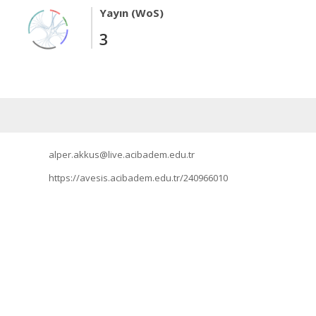
Yayın (WoS)
3
alper.akkus@live.acibadem.edu.tr
https://avesis.acibadem.edu.tr/240966010