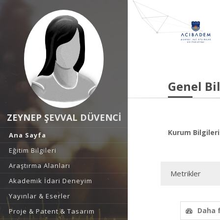
Genel Bil
ZEYNEP ŞEVVAL DÜVENCİ
Kurum Bilgileri
Ana Sayfa
Eğitim Bilgileri
Araştırma Alanları
Metrikler
Akademik İdari Deneyim
Yayınlar & Eserler
Daha 
Proje & Patent & Tasarım