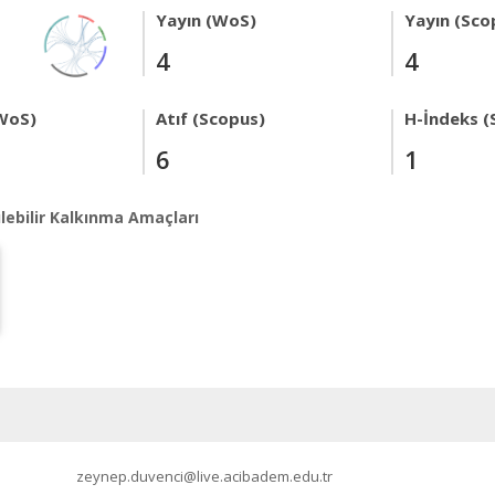
Yayın (WoS)
Yayın (Sco
4
4
WoS)
Atıf (Scopus)
H-İndeks (
6
1
lebilir Kalkınma Amaçları
zeynep.duvenci@live.acibadem.edu.tr