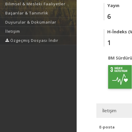
Bilimsel & Mesleki Faaliyetler
Yayın
Başarılar & Tanınırlık
6
Duyurular & Dokümanlar
İletişim
H-İndeks (
Özgeçmiş Dosyası İndir
1
BM Sürdürü
İletişim
E-posta