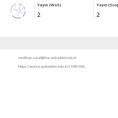
Yayın (WoS)
Yayın (Sco
2
2
neslihan.saral@live.acibadem.edu.tr
https://avesis.acibadem.edu.tr/210951002