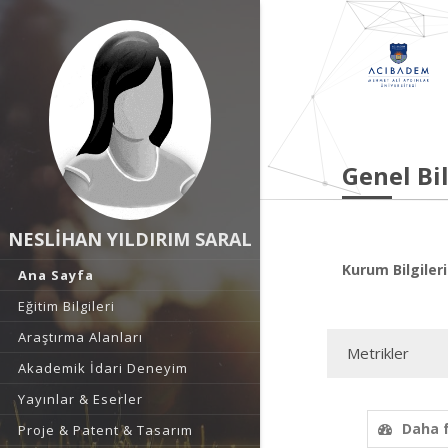
Genel Bil
NESLİHAN YILDIRIM SARAL
Kurum Bilgileri
Ana Sayfa
Eğitim Bilgileri
Araştırma Alanları
Metrikler
Akademik İdari Deneyim
Yayınlar & Eserler
Daha 
Proje & Patent & Tasarım