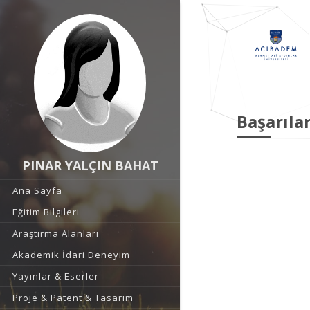
Başarılar
PINAR YALÇIN BAHAT
Ana Sayfa
Eğitim Bilgileri
Araştırma Alanları
Akademik İdari Deneyim
Yayınlar & Eserler
Proje & Patent & Tasarım