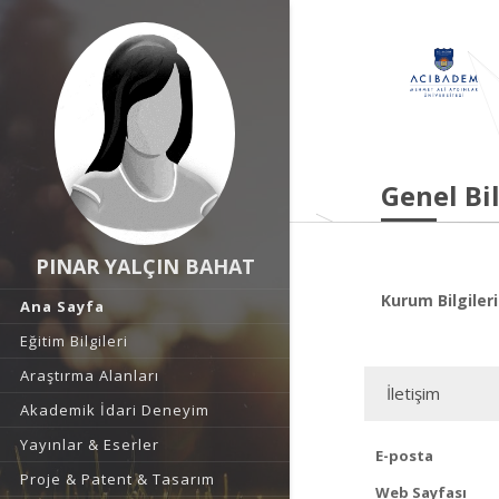
Genel Bil
PINAR YALÇIN BAHAT
Kurum Bilgileri
Ana Sayfa
Eğitim Bilgileri
Araştırma Alanları
İletişim
Akademik İdari Deneyim
Yayınlar & Eserler
E-posta
Proje & Patent & Tasarım
Web Sayfası