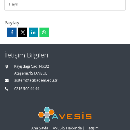
Hayır
Paylaş
İletişim Bilgileri
Kayışdağı Cad. No:32
Ataşehir/İSTANBUL
sistem@acibadem.edu.tr
0216 500 44 44
Ana Sayfa
|
AVESİS Hakkında
|
İletişim