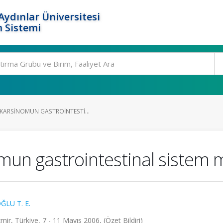
ydınlar Üniversitesi
 Sistemi
 KARSINOMUN GASTROINTESTI...
omun gastrointestinal sistem 
ĞLU T. E.
ir, Türkiye, 7 - 11 Mayıs 2006, (Özet Bildiri)