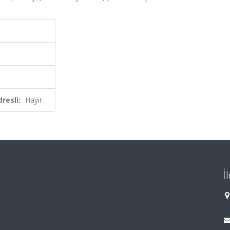
resli:
Hayır
İ