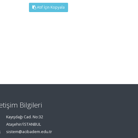
Atıf İçin Kopyala
letişim Bilgileri
Kayışdağı Cad. No:32
Ataşehir/İSTANBUL
sistem@acibadem.edu.tr