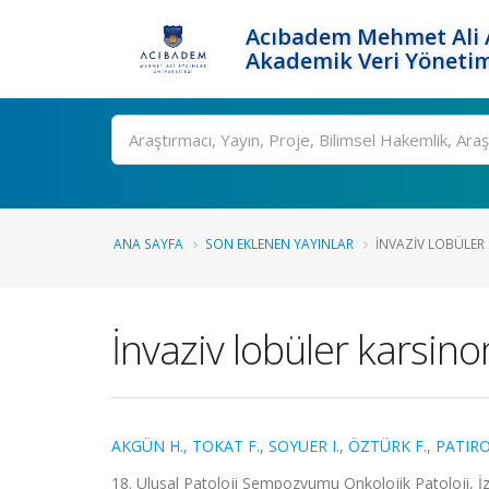
Acıbadem Mehmet Ali A
Akademik Veri Yönetim
Ara
ANA SAYFA
SON EKLENEN YAYINLAR
İNVAZIV LOBÜLER
İnvaziv lobüler karsin
AKGÜN H.
,
TOKAT F.
,
SOYUER I.
,
ÖZTÜRK F.
,
PATIRO
18. Ulusal Patoloji Sempozyumu Onkolojik Patoloji, İzm