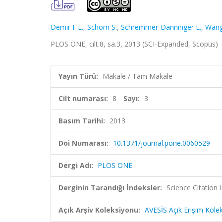
Demir I. E.
,
Schorn S.
,
Schremmer-Danninger E.
,
Wang
PLOS ONE, cilt.8, sa.3, 2013 (SCI-Expanded, Scopus)
Yayın Türü:
Makale / Tam Makale
Cilt numarası:
8
Sayı:
3
Basım Tarihi:
2013
Doi Numarası:
10.1371/journal.pone.0060529
Dergi Adı:
PLOS ONE
Derginin Tarandığı İndeksler:
Science Citation
Açık Arşiv Koleksiyonu:
AVESİS Açık Erişim Kole