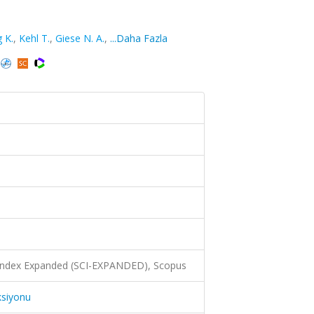
 K.
,
Kehl T.
,
Giese N. A.
,
...Daha Fazla
 Index Expanded (SCI-EXPANDED), Scopus
ksiyonu