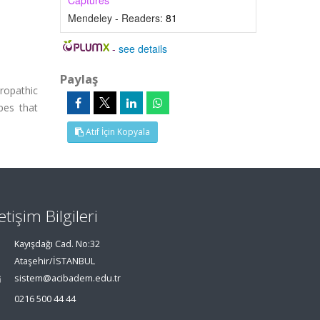
Captures
Mendeley - Readers:
81
-
see details
Paylaş
uropathic
pes that
Atıf İçin Kopyala
letişim Bilgileri
Kayışdağı Cad. No:32
Ataşehir/İSTANBUL
sistem@acibadem.edu.tr
0216 500 44 44