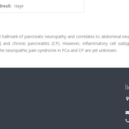
resli:
Hayır
al hallmark of pancreatic neuropathy and correlates to abdominal ne
 and chronic pancreatitis (CP). However, inflammatory cell subty
o the neuropathic pain syndrome in PCa and CP are yet unknown.
İ