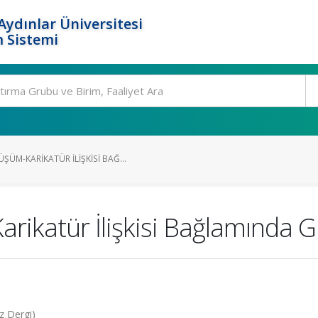
ydınlar Üniversitesi
 Sistemi
ÜM-KARIKATÜR İLIŞKISI BAĞ...
katür İlişkisi Bağlamında Gır
z Dergi)