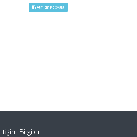
Atıf İçin Kopyala
letişim Bilgileri