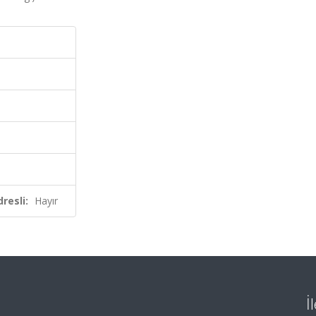
resli:
Hayır
İ