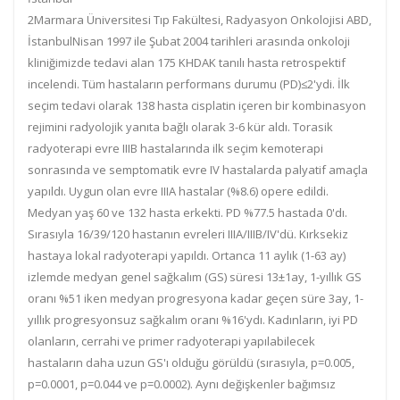
2
Marmara Üniversitesi Tıp Fakültesi, Radyasyon Onkolojisi ABD,
İstanbul
Nisan 1997 ile Şubat 2004 tarihleri arasında onkoloji
kliniğimizde tedavi alan 175 KHDAK tanılı hasta retrospektif
incelendi. Tüm hastaların performans durumu (PD)≤2'ydi. İlk
seçim tedavi olarak 138 hasta cisplatin içeren bir kombinasyon
rejimini radyolojik yanıta bağlı olarak 3-6 kür aldı. Torasik
radyoterapi evre IIIB hastalarında ilk seçim kemoterapi
sonrasında ve semptomatik evre IV hastalarda palyatif amaçla
yapıldı. Uygun olan evre IIIA hastalar (%8.6) opere edildi.
Medyan yaş 60 ve 132 hasta erkekti. PD %77.5 hastada 0'dı.
Sırasıyla 16/39/120 hastanın evreleri IIIA/IIIB/IV'dü. Kırksekiz
hastaya lokal radyoterapi yapıldı. Ortanca 11 aylık (1-63 ay)
izlemde medyan genel sağkalım (GS) süresi 13±1ay, 1-yıllık GS
oranı %51 iken medyan progresyona kadar geçen süre 3ay, 1-
yıllık progresyonsuz sağkalım oranı %16'ydı. Kadınların, iyi PD
olanların, cerrahi ve primer radyoterapi yapılabilecek
hastaların daha uzun GS'ı olduğu görüldü (sırasıyla, p=0.005,
p=0.0001, p=0.044 ve p=0.0002). Aynı değişkenler bağımsız