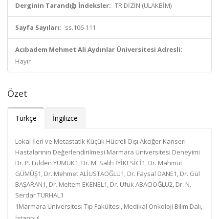
Derginin Tarandığı İndeksler:
TR DİZİN (ULAKBİM)
Sayfa Sayıları:
ss.106-111
Acıbadem Mehmet Ali Aydınlar Üniversitesi Adresli:
Hayır
Özet
Türkçe
İngilizce
Lokal İleri ve Metastatik Küçük Hücreli Dışı Akciğer Kanseri
Hastalarının Değerlendirilmesi Marmara Üniversitesi Deneyimi
Dr. P. Fulden YUMUK
1
, Dr. M. Salih İYİKESİCİ
1
, Dr. Mahmut
GÜMÜŞ
1
, Dr. Mehmet ALİUSTAOĞLU
1
, Dr. Faysal DANE
1
, Dr. Gül
BAŞARAN
1
, Dr. Meltem EKENEL
1
, Dr. Ufuk ABACIOĞLU
2
, Dr. N.
Serdar TURHAL
1
1
Marmara Üniversitesi Tıp Fakültesi, Medikal Onkoloji Bilim Dalı,
İstanbul