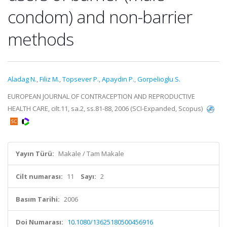
condom) and non-barrier
methods
Aladag N.
,
Filiz M.
,
Topsever P.
,
Apaydin P.
,
Gorpelioglu S.
EUROPEAN JOURNAL OF CONTRACEPTION AND REPRODUCTIVE
HEALTH CARE, cilt.11, sa.2, ss.81-88, 2006 (SCI-Expanded, Scopus)
Yayın Türü:
Makale / Tam Makale
Cilt numarası:
11
Sayı:
2
Basım Tarihi:
2006
Doi Numarası:
10.1080/13625180500456916