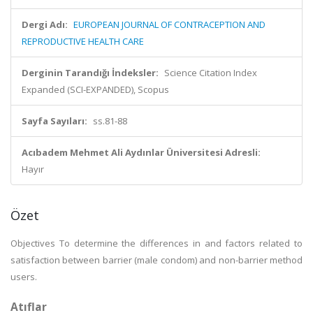
Dergi Adı:
EUROPEAN JOURNAL OF CONTRACEPTION AND
REPRODUCTIVE HEALTH CARE
Derginin Tarandığı İndeksler:
Science Citation Index
Expanded (SCI-EXPANDED), Scopus
Sayfa Sayıları:
ss.81-88
Acıbadem Mehmet Ali Aydınlar Üniversitesi Adresli:
Hayır
Özet
Objectives To determine the differences in and factors related to
satisfaction between barrier (male condom) and non-barrier method
users.
Atıflar