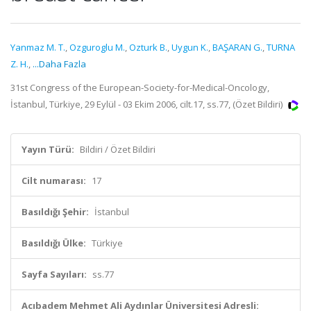
Yanmaz M. T.
,
Ozguroglu M.
,
Ozturk B.
,
Uygun K.
,
BAŞARAN G.
,
TURNA
Z. H.
,
...Daha Fazla
31st Congress of the European-Society-for-Medical-Oncology,
İstanbul, Türkiye, 29 Eylül - 03 Ekim 2006, cilt.17, ss.77, (Özet Bildiri)
Yayın Türü:
Bildiri / Özet Bildiri
Cilt numarası:
17
Basıldığı Şehir:
İstanbul
Basıldığı Ülke:
Türkiye
Sayfa Sayıları:
ss.77
Acıbadem Mehmet Ali Aydınlar Üniversitesi Adresli: