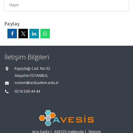
Hayır
Paylaş
İletişim Bilgileri
Kayışdağı Cad. No:32
Ataşehir/İSTANBUL
sistem@acibadem.edu.tr
0216 500 44 44
Ana Sayfa
|
AVESİS Hakkında
|
İletişim