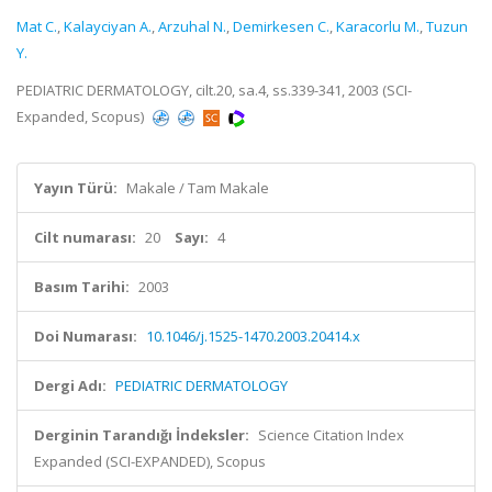
Mat C.
,
Kalayciyan A.
,
Arzuhal N.
,
Demirkesen C.
,
Karacorlu M.
,
Tuzun
Y.
PEDIATRIC DERMATOLOGY, cilt.20, sa.4, ss.339-341, 2003 (SCI-
Expanded, Scopus)
Yayın Türü:
Makale / Tam Makale
Cilt numarası:
20
Sayı:
4
Basım Tarihi:
2003
Doi Numarası:
10.1046/j.1525-1470.2003.20414.x
Dergi Adı:
PEDIATRIC DERMATOLOGY
Derginin Tarandığı İndeksler:
Science Citation Index
Expanded (SCI-EXPANDED), Scopus