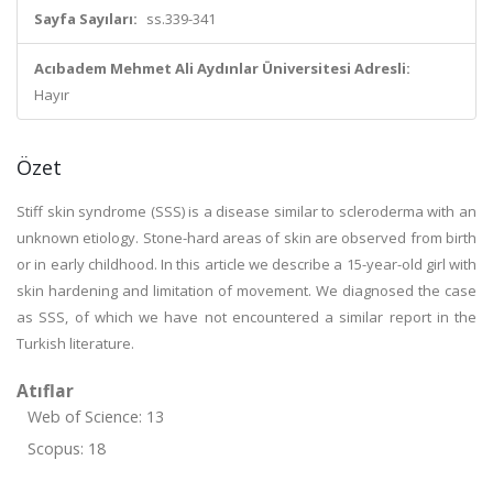
Sayfa Sayıları:
ss.339-341
Acıbadem Mehmet Ali Aydınlar Üniversitesi Adresli:
Hayır
Özet
Stiff skin syndrome (SSS) is a disease similar to scleroderma with an
unknown etiology. Stone-hard areas of skin are observed from birth
or in early childhood. In this article we describe a 15-year-old girl with
skin hardening and limitation of movement. We diagnosed the case
as SSS, of which we have not encountered a similar report in the
Turkish literature.
Atıflar
Web of Science: 13
Scopus: 18