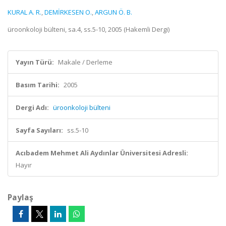
KURAL A. R.
,
DEMİRKESEN O.
,
ARGUN Ö. B.
üroonkoloji bülteni, sa.4, ss.5-10, 2005 (Hakemli Dergi)
Yayın Türü:
Makale / Derleme
Basım Tarihi:
2005
Dergi Adı:
üroonkoloji bülteni
Sayfa Sayıları:
ss.5-10
Acıbadem Mehmet Ali Aydınlar Üniversitesi Adresli:
Hayır
Paylaş