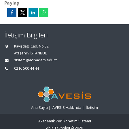
Paylaş
İletişim Bilgileri
Kayışdağı Cad. No:32
Ataşehir/İSTANBUL
sistem@acibadem.edu.tr
0216 500 44 44
Ana Sayfa
|
AVESİS Hakkında
|
İletişim
Akademik Veri Yönetim Sistemi
Abis Teknoloji
© 2026