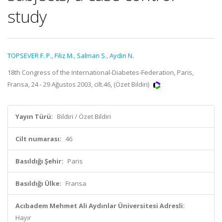
study
TOPSEVER F. P.
,
Filiz M.
,
Salman S.
,
Aydin N.
18th Congress of the International-Diabetes-Federation, Paris,
Fransa, 24 - 29 Ağustos 2003, cilt.46, (Özet Bildiri)
Yayın Türü:
Bildiri / Özet Bildiri
Cilt numarası:
46
Basıldığı Şehir:
Paris
Basıldığı Ülke:
Fransa
Acıbadem Mehmet Ali Aydınlar Üniversitesi Adresli:
Hayır