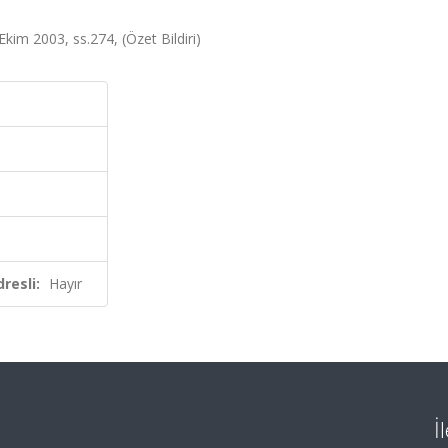
Ekim 2003, ss.274, (Özet Bildiri)
resli:
Hayır
İ