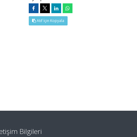
Atıf İçin Kopyala
letişim Bilgileri