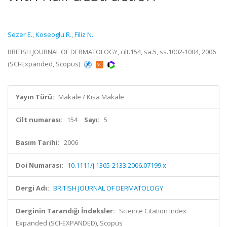
Sezer E.
,
Koseoglu R.
,
Filiz N.
BRITISH JOURNAL OF DERMATOLOGY, cilt.154, sa.5, ss.1002-1004, 2006
(SCI-Expanded, Scopus)
Yayın Türü:
Makale / Kısa Makale
Cilt numarası:
154
Sayı:
5
Basım Tarihi:
2006
Doi Numarası:
10.1111/j.1365-2133.2006.07199.x
Dergi Adı:
BRITISH JOURNAL OF DERMATOLOGY
Derginin Tarandığı İndeksler:
Science Citation Index
Expanded (SCI-EXPANDED), Scopus