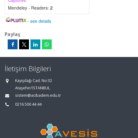
Captures
Mendeley - Readers:
2
-
see details
Paylaş
İletişim Bilgileri
Kayışdağı Cad. No:32
Ataşehir/İSTANBUL
sistem@acibadem.edu.tr
0216 500 44 44