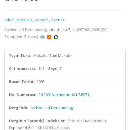
Ada S.
,
Seckin D.
,
Saray Y.
,
Özen Ö.
Archives of Dermatology, cilt.141, sa.7, ss.897-902, 2005 (SCI-
Expanded, Scopus)
Yayın Türü:
Makale / Tam Makale
Cilt numarası:
141
Sayı:
7
Basım Tarihi:
2005
Doi Numarası:
10.1001/archderm.141.7.897-b
Dergi Adı:
Archives of Dermatology
Derginin Tarandığı İndeksler:
Science Citation Index
Expanded (SCI-EXPANDED), Scopus