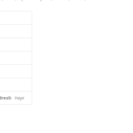
resli:
Hayır