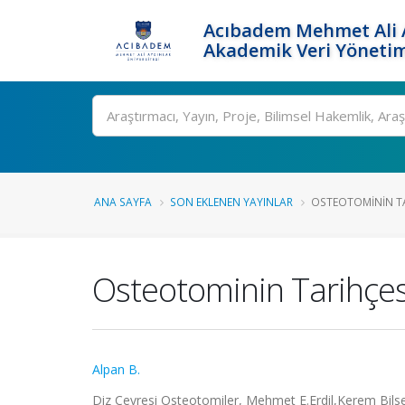
Acıbadem Mehmet Ali A
Akademik Veri Yönetim
Ara
ANA SAYFA
SON EKLENEN YAYINLAR
OSTEOTOMININ TA
Osteotominin Tarihçes
Alpan B.
Diz Çevresi Osteotomiler, Mehmet E.Erdil,Kerem Bilsel, 