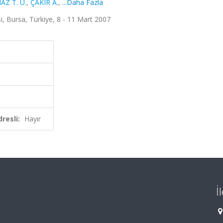
AZ T. U.
,
ÇAKIR A.
,
...Daha Fazla
i, Bursa, Türkiye, 8 - 11 Mart 2007
resli:
Hayır
İ