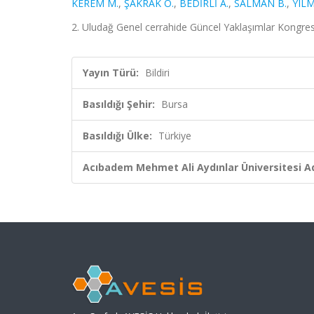
KEREM M.
,
ŞAKRAK Ö.
,
BEDİRLİ A.
,
SALMAN B.
,
YILM
2. Uludağ Genel cerrahide Güncel Yaklaşımlar Kongres
Yayın Türü:
Bildiri
Basıldığı Şehir:
Bursa
Basıldığı Ülke:
Türkiye
Acıbadem Mehmet Ali Aydınlar Üniversitesi Ad