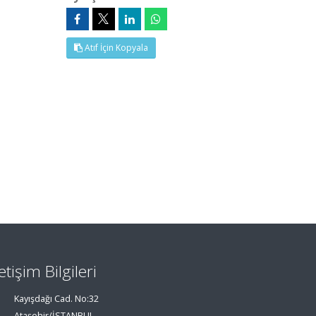
Atıf İçin Kopyala
letişim Bilgileri
Kayışdağı Cad. No:32
Ataşehir/İSTANBUL