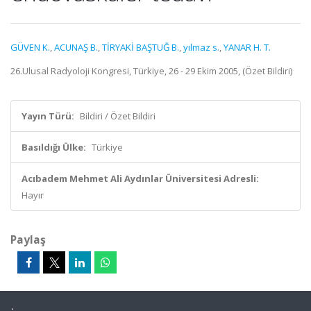
GÜVEN K.
,
ACUNAŞ B.
,
TİRYAKİ BAŞTUĞ B.
,
yılmaz s.
,
YANAR H. T.
26.Ulusal Radyoloji Kongresi, Türkiye, 26 - 29 Ekim 2005, (Özet Bildiri)
Yayın Türü:
Bildiri / Özet Bildiri
Basıldığı Ülke:
Türkiye
Acıbadem Mehmet Ali Aydınlar Üniversitesi Adresli:
Hayır
Paylaş