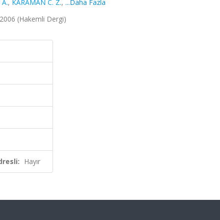
 A.
,
KARAMAN C. Z.
,
...Daha Fazla
, 2006 (Hakemli Dergi)
resli:
Hayır