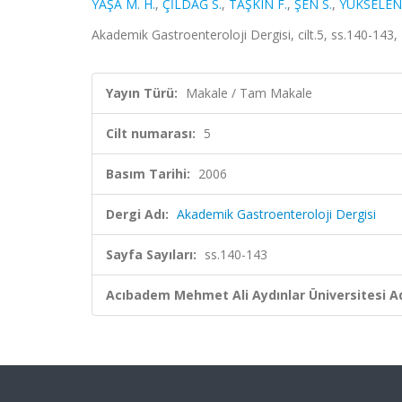
YAŞA M. H.
,
ÇİLDAĞ S.
,
TAŞKIN F.
,
ŞEN S.
,
YÜKSELEN
Akademik Gastroenteroloji Dergisi, cilt.5, ss.140-143
Yayın Türü:
Makale / Tam Makale
Cilt numarası:
5
Basım Tarihi:
2006
Dergi Adı:
Akademik Gastroenteroloji Dergisi
Sayfa Sayıları:
ss.140-143
Acıbadem Mehmet Ali Aydınlar Üniversitesi Ad