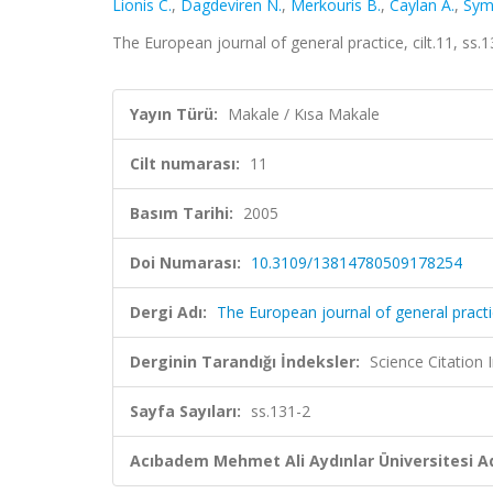
Lionis C.
,
Dagdeviren N.
,
Merkouris B.
,
Caylan A.
,
Sym
The European journal of general practice, cilt.11, ss
Yayın Türü:
Makale / Kısa Makale
Cilt numarası:
11
Basım Tarihi:
2005
Doi Numarası:
10.3109/13814780509178254
Dergi Adı:
The European journal of general pract
Derginin Tarandığı İndeksler:
Science Citation
Sayfa Sayıları:
ss.131-2
Acıbadem Mehmet Ali Aydınlar Üniversitesi Ad