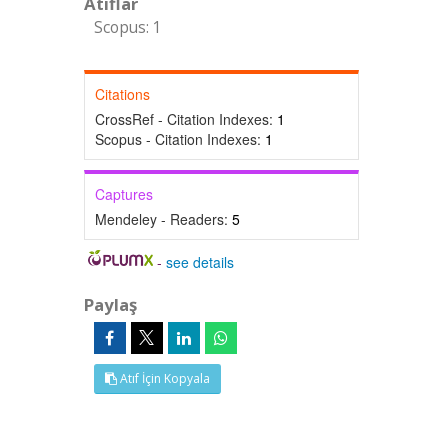
Atıflar
Scopus: 1
Citations
CrossRef - Citation Indexes:
1
Scopus - Citation Indexes:
1
Captures
Mendeley - Readers:
5
-
see details
Paylaş
Atıf İçin Kopyala