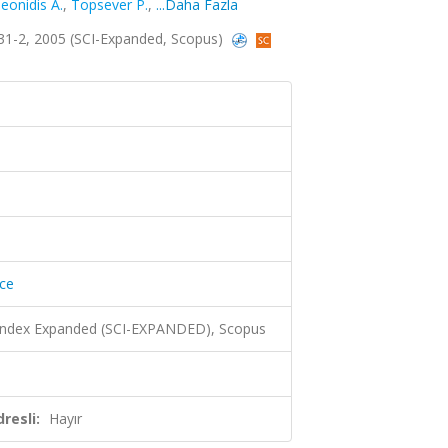
eonidis A.
,
Topsever P.
,
...Daha Fazla
.131-2, 2005 (SCI-Expanded, Scopus)
ice
 Index Expanded (SCI-EXPANDED), Scopus
resli:
Hayır