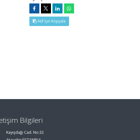
Atıf İçin Kopyala
letişim Bilgileri
Kayışdağı Cad. No:32
Ataşehir/İSTANBUL