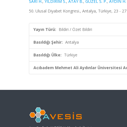
SARI H.
,
YILDIRIM S.
,
ATAY B.
,
GÜZEL S. P.
,
AYDIN H.
50. Ulusal Diyabet Kongresi., Antalya, Türkiye, 23 - 27
Yayın Türü:
Bildiri / Özet Bildiri
Basıldığı Şehir:
Antalya
Basıldığı Ülke:
Türkiye
Acıbadem Mehmet Ali Aydınlar Üniversitesi Ad