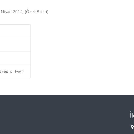
 Nisan 2014, (Özet Bildiri)
resli:
Evet
İ