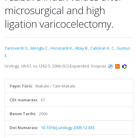
microsurgical and high
ligation varicocelectomy.
Tanriverdi O.
,
Miroglu C.
,
Horasanli K.
,
Altay B.
,
Caliskan K. C.
,
Gumus
E.
Urology, cilt.67, ss.1262-5, 2006 (SCI-Expanded, Scopus)
Yayın Türü:
Makale / Tam Makale
Cilt numarası:
67
Basım Tarihi:
2006
Doi Numarası:
10.1016/j.urology.2005.12.033