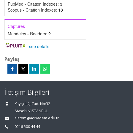
PubMed - Citation Indexes:
3
Scopus - Citation Indexes:
18
Captures
Mendeley - Readers:
21
-
see details
Paylaş
İletişim Bilgileri
Kayışdağı Cad. No:32
Ataşehir/İSTANBUL
sistem@acibadem.edu.tr
0216 500 44 44