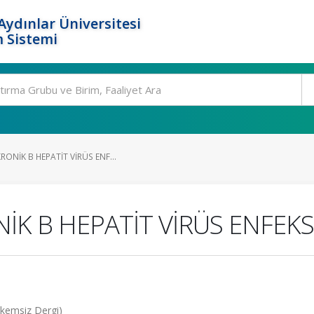
ydınlar Üniversitesi
 Sistemi
ONİK B HEPATİT VİRÜS ENF...
İK B HEPATİT VİRÜS ENFEK
kemsiz Dergi)