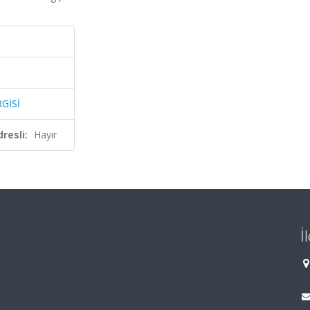
GİSİ
resli:
Hayır
İ