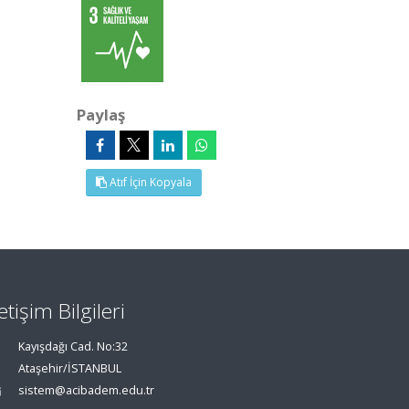
Paylaş
Atıf İçin Kopyala
letişim Bilgileri
Kayışdağı Cad. No:32
Ataşehir/İSTANBUL
sistem@acibadem.edu.tr