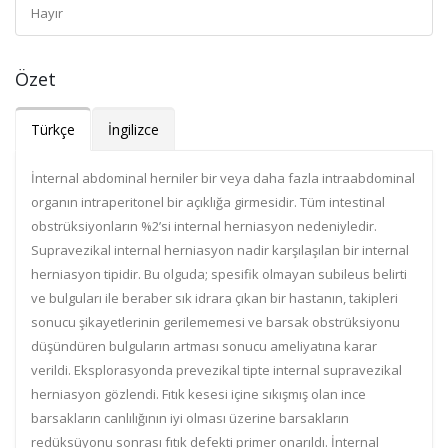
Hayır
Özet
Türkçe
İngilizce
İnternal abdominal herniler bir veya daha fazla intraabdominal
organın intraperitonel bir açıklığa girmesidir. Tüm intestinal
obstrüksiyonların %2’si internal herniasyon nedeniyledir.
Supravezikal internal herniasyon nadir karşılaşılan bir internal
herniasyon tipidir. Bu olguda; spesifik olmayan subileus belirti
ve bulguları ile beraber sık idrara çıkan bir hastanın, takipleri
sonucu şikayetlerinin gerilememesi ve barsak obstrüksiyonu
düşündüren bulguların artması sonucu ameliyatına karar
verildi. Eksplorasyonda prevezikal tipte internal supravezikal
herniasyon gözlendi. Fıtık kesesi içine sıkışmış olan ince
barsakların canlılığının iyi olması üzerine barsakların
redüksüyonu sonrası fıtık defekti primer onarıldı. İnternal