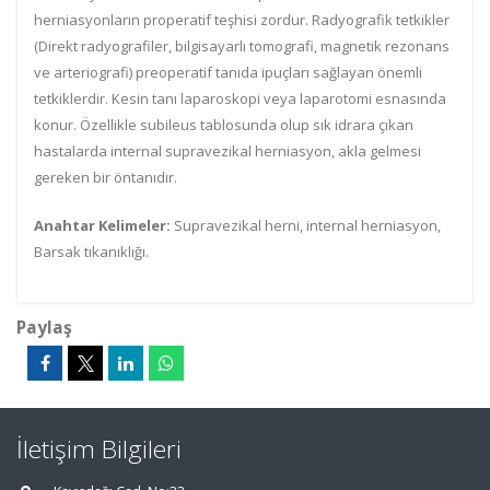
herniasyonların properatif teşhisi zordur. Radyografik tetkikler
(Direkt radyografiler, bilgisayarlı tomografi, magnetik rezonans
ve arteriografi) preoperatif tanıda ipuçları sağlayan önemli
tetkiklerdir. Kesin tanı laparoskopi veya laparotomi esnasında
konur. Özellikle subileus tablosunda olup sık idrara çıkan
hastalarda internal supravezikal herniasyon, akla gelmesi
gereken bir öntanıdır.
Anahtar Kelimeler:
Supravezikal herni, internal herniasyon,
Barsak tıkanıklığı.
Paylaş
İletişim Bilgileri