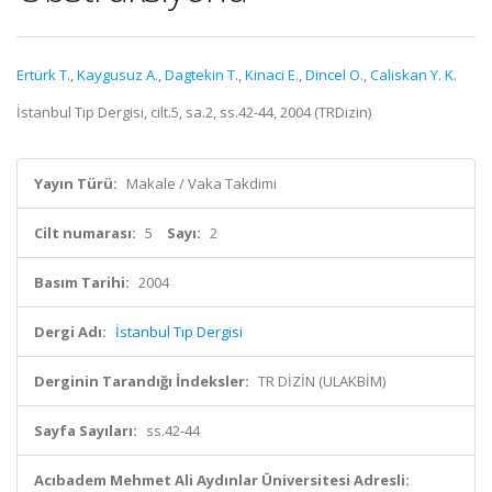
Ertürk T.
,
Kaygusuz A.
,
Dagtekin T.
,
Kinaci E.
,
Dincel O.
,
Caliskan Y. K.
İstanbul Tıp Dergisi, cilt.5, sa.2, ss.42-44, 2004 (TRDizin)
Yayın Türü:
Makale / Vaka Takdimi
Cilt numarası:
5
Sayı:
2
Basım Tarihi:
2004
Dergi Adı:
İstanbul Tıp Dergisi
Derginin Tarandığı İndeksler:
TR DİZİN (ULAKBİM)
Sayfa Sayıları:
ss.42-44
Acıbadem Mehmet Ali Aydınlar Üniversitesi Adresli: