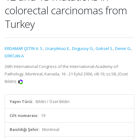
colorectal carcinomas from
Turkey
ERDAMAR ÇETİN A. S.
,
Ucaryilmaz E.
,
Dogusoy G.
,
Goksel S.
,
Demir G.
,
DİRİCAN A.
26th International Congress of the International-Academy-of-
Pathology, Montreal, Kanada, 16 - 21 Eylül 2006, cilt.19, ss.58, (Özet
Bildiri)
Yayın Türü:
Bildiri / Özet Bildiri
Cilt numarası:
19
Basıldığı Şehir:
Montreal