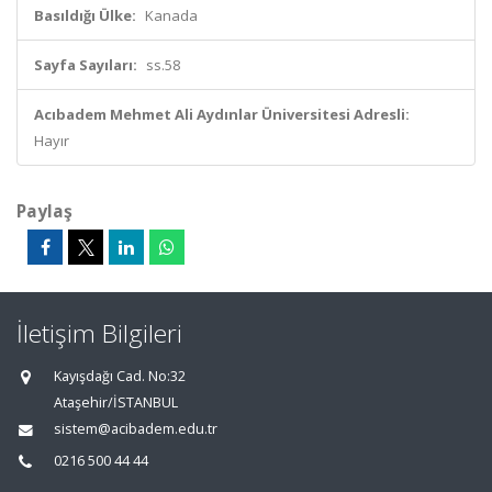
Basıldığı Ülke:
Kanada
Sayfa Sayıları:
ss.58
Acıbadem Mehmet Ali Aydınlar Üniversitesi Adresli:
Hayır
Paylaş
İletişim Bilgileri
Kayışdağı Cad. No:32
Ataşehir/İSTANBUL
sistem@acibadem.edu.tr
0216 500 44 44