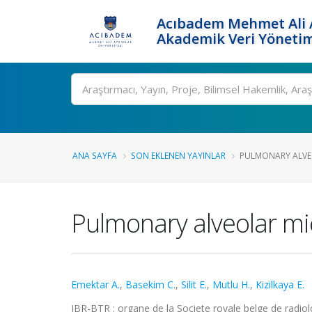
Acıbadem Mehmet Ali A
Akademik Veri Yönetim
Ara
ANA SAYFA
SON EKLENEN YAYINLAR
PULMONARY ALVEO
Pulmonary alveolar mic
Emektar A.
,
Basekim C.
,
Silit E.
,
Mutlu H.
,
Kizilkaya E.
JBR-BTR : organe de la Societe royale belge de radio