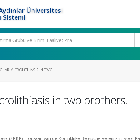
ydınlar Üniversitesi
 Sistemi
LAR MICROLITHIASIS IN TWO...
rolithiasis in two brothers.
logie (SRBR) = orgaan van de Koninklijke Belgische Vereniging voor Ra