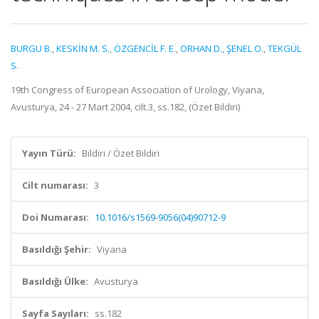
BURGU B.
,
KESKİN M. S.
,
ÖZGENCİL F. E.
,
ORHAN D.
,
ŞENEL O.
,
TEKGÜL
S.
19th Congress of European Association of Urology, Viyana,
Avusturya, 24 - 27 Mart 2004, cilt.3, ss.182, (Özet Bildiri)
Yayın Türü:
Bildiri / Özet Bildiri
Cilt numarası:
3
Doi Numarası:
10.1016/s1569-9056(04)90712-9
Basıldığı Şehir:
Viyana
Basıldığı Ülke:
Avusturya
Sayfa Sayıları:
ss.182