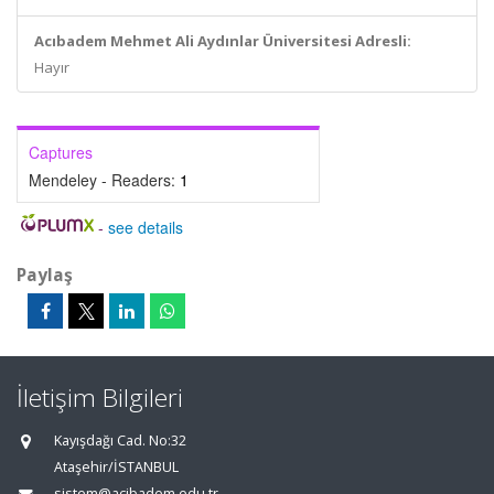
Acıbadem Mehmet Ali Aydınlar Üniversitesi Adresli:
Hayır
Captures
Mendeley - Readers:
1
-
see details
Paylaş
İletişim Bilgileri
Kayışdağı Cad. No:32
Ataşehir/İSTANBUL
sistem@acibadem.edu.tr