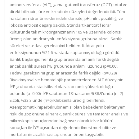
aminotransferaz (ALT), gama glutamil transferaz (GGT), total ve
direkt bilirubin, üre ve kreatinin düzeyleri değerlendirildi. Tüm
hastaların idrar örneklerindeki dansite, pH, nitrit pozitifliği ve
lökosit/eritrosit deşarjı bakıldı. Standart kantitatif idrar
kültüründe tek mikroorganizmanın 105 ve üzerinde kolonisi
üremiş olanlar idrar yolu enfeksiyonu grubuna alındı. Sarılık
süreleri ve tedavi gereksinimi belirlendi. İdrar yolu
enfeksiyonunun %21.6 hastada saptanmış olduğu görüldü.
Sarılık başlangıcı her iki grup arasında anlamlı farklı değildi
ancak sarılık süresi İYE grubunda anlamlı uzundu (p=0.00).
Tedavi gereksinimi gruplar arasında farklı değildi (p=0.28).
Biyokimyasal ve hematolojik parametrelerden ALT düzeyinin
İYE grubunda istatistiksel olarak anlamlı yüksek olduğu
bulundu (p=0.00). İYE saptanan 18 hastanın %38.9'unda (n=7)
E.coli, %33.3'ünde (n=6) Klebsiella ürediği belirlendi.
Asemptomatik hiperbilirubinemisi olan bebeklerin bakteriyemi
riski de göz önüne alınarak, sarılık süresi ve tam idrar analiz ve
mikroskopi sonuçlarından bağımsız olarak idrar kültürü
sonuçları ile İYE açısından değerlendirilmesi morbidite ve
mortalitenin azaltılması açısından önem taşıyabilir.