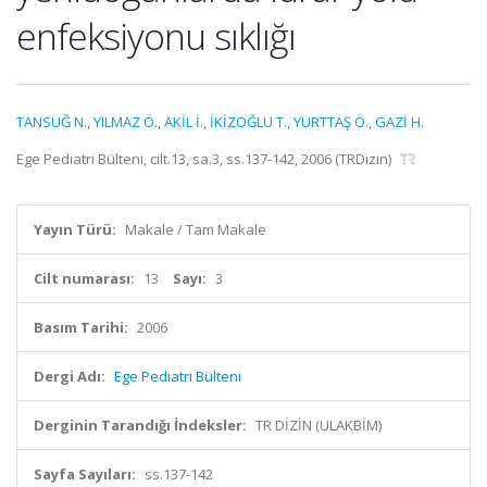
enfeksiyonu sıklığı
TANSUĞ N.
,
YILMAZ Ö.
,
AKİL İ.
,
İKİZOĞLU T.
,
YURTTAŞ Ö.
,
GAZİ H.
Ege Pediatri Bülteni, cilt.13, sa.3, ss.137-142, 2006 (TRDizin)
Yayın Türü:
Makale / Tam Makale
Cilt numarası:
13
Sayı:
3
Basım Tarihi:
2006
Dergi Adı:
Ege Pediatri Bülteni
Derginin Tarandığı İndeksler:
TR DİZİN (ULAKBİM)
Sayfa Sayıları:
ss.137-142