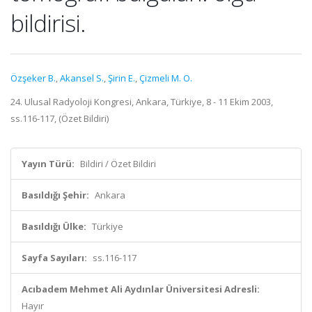
bildirisi.
Özşeker B.
,
Akansel S.
,
Şirin E.
,
Çizmeli M. O.
24. Ulusal Radyoloji Kongresi, Ankara, Türkiye, 8 - 11 Ekim 2003,
ss.116-117, (Özet Bildiri)
Yayın Türü:
Bildiri / Özet Bildiri
Basıldığı Şehir:
Ankara
Basıldığı Ülke:
Türkiye
Sayfa Sayıları:
ss.116-117
Acıbadem Mehmet Ali Aydınlar Üniversitesi Adresli:
Hayır