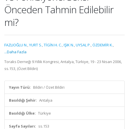
Önceden Tahmin Edilebilir
mi?
FAZLIOĞLU N.
,
YURT S.
,
TİGİN H. C.
,
IŞIK N.
,
UYSAL P.
,
ÖZDEMİR K.
,
...Daha Fazla
Toraks Derneği 9.Yıllık Kongresi, Antalya, Türkiye, 19 - 23 Nisan 2006,
ss.153, (Özet Bildiri)
Yayın Türü:
Bildiri / Özet Bildiri
Basıldığı Şehir:
Antalya
Basıldığı Ülke:
Türkiye
Sayfa Sayıları:
ss.153