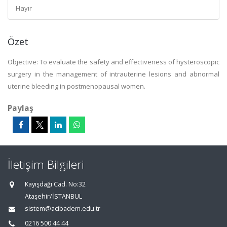
Hayır
Özet
Objective: To evaluate the safety and effectiveness of hysteroscopic
surgery in the management of intrauterine lesions and abnormal
uterine bleeding in postmenopausal women.
Paylaş
İletişim Bilgileri
Kayışdağı Cad. No:32
Ataşehir/İSTANBUL
sistem@acibadem.edu.tr
0216 500 44 44