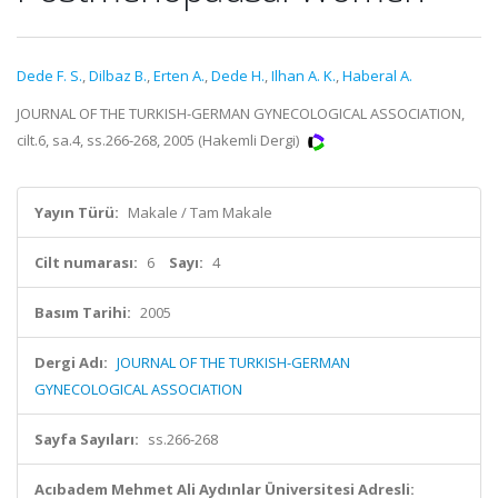
Dede F. S.
,
Dilbaz B.
,
Erten A.
,
Dede H.
,
Ilhan A. K.
,
Haberal A.
JOURNAL OF THE TURKISH-GERMAN GYNECOLOGICAL ASSOCIATION,
cilt.6, sa.4, ss.266-268, 2005 (Hakemli Dergi)
Yayın Türü:
Makale / Tam Makale
Cilt numarası:
6
Sayı:
4
Basım Tarihi:
2005
Dergi Adı:
JOURNAL OF THE TURKISH-GERMAN
GYNECOLOGICAL ASSOCIATION
Sayfa Sayıları:
ss.266-268
Acıbadem Mehmet Ali Aydınlar Üniversitesi Adresli: