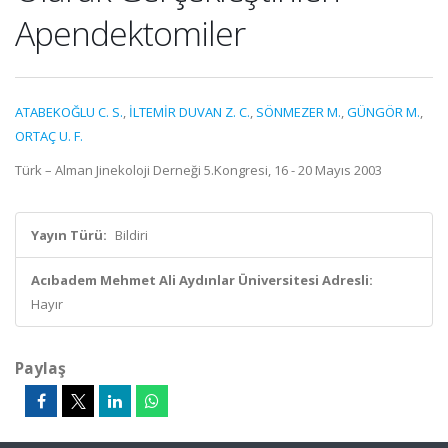
Apendektomiler
ATABEKOĞLU C. S.
,
İLTEMİR DUVAN Z. C.
,
SÖNMEZER M.
,
GÜNGÖR M.
,
ORTAÇ U. F.
Türk – Alman Jinekoloji Derneği 5.Kongresi, 16 - 20 Mayıs 2003
Yayın Türü:
Bildiri
Acıbadem Mehmet Ali Aydınlar Üniversitesi Adresli:
Hayır
Paylaş