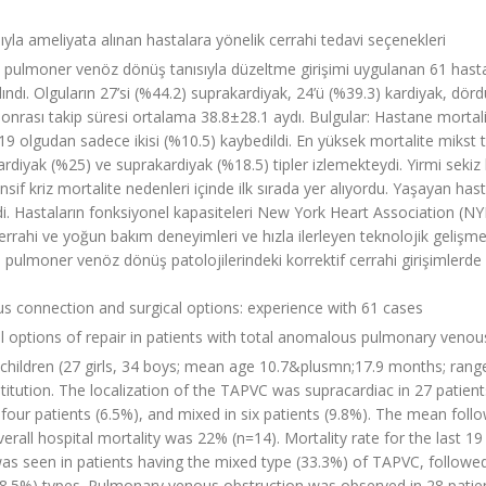
a ameliyata alınan hastalara yönelik cerrahi tedavi seçenekleri
al pulmoner venöz dönüş tanısıyla düzeltme girişimi uygulanan 61 hasta
lındı. Olguların 27’si (%44.2) suprakardiyak, 24’ü (%39.3) kardiyak, dör
t sonrası takip süresi ortalama 38.8±28.1 aydı. Bulgular: Hastane mortali
9 olgudan sadece ikisi (%10.5) kaybedildi. En yüksek mortalite mikst t
kardiyak (%25) ve suprakardiyak (%18.5) tipler izlemekteydi. Yirmi seki
f kriz mortalite nedenleri içinde ilk sırada yer alıyordu. Yaşayan hast
ldi. Hastaların fonksiyonel kapasiteleri New York Heart Association (NY
errahi ve yoğun bakım deneyimleri ve hızla ilerleyen teknolojik gelişme
al pulmoner venöz dönüş patolojilerindeki korrektif cerrahi girişimlerd
 connection and surgical options: experience with 61 cases
 options of repair in patients with total anomalous pulmonary venou
children (27 girls, 34 boys; mean age 10.7&plusmn;17.9 months; rang
itution. The localization of the TAPVC was supracardiac in 27 patient
in four patients (6.5%), and mixed in six patients (9.8%). The mean foll
all hospital mortality was 22% (n=14). Mortality rate for the last 19
was seen in patients having the mixed type (33.3%) of TAPVC, followe
(18.5%) types. Pulmonary venous obstruction was observed in 28 patie