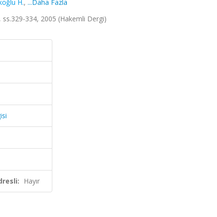
koğlu H.
,
...Daha Fazla
4, ss.329-334, 2005 (Hakemli Dergi)
isi
resli:
Hayır