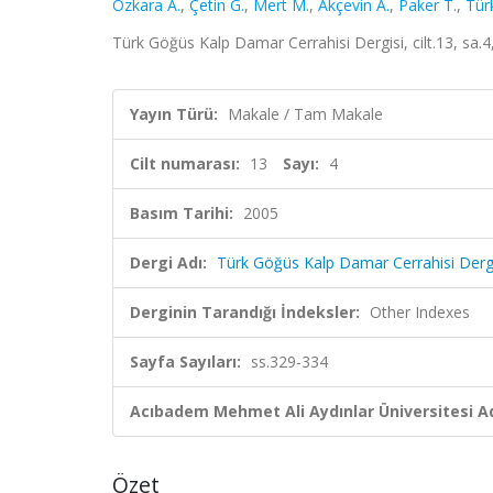
Özkara A.
,
Çetin G.
,
Mert M.
,
Akçevin A.
,
Paker T.
,
Tür
Türk Göğüs Kalp Damar Cerrahisi Dergisi, cilt.13, sa.
Yayın Türü:
Makale / Tam Makale
Cilt numarası:
13
Sayı:
4
Basım Tarihi:
2005
Dergi Adı:
Türk Göğüs Kalp Damar Cerrahisi Derg
Derginin Tarandığı İndeksler:
Other Indexes
Sayfa Sayıları:
ss.329-334
Acıbadem Mehmet Ali Aydınlar Üniversitesi Ad
Özet