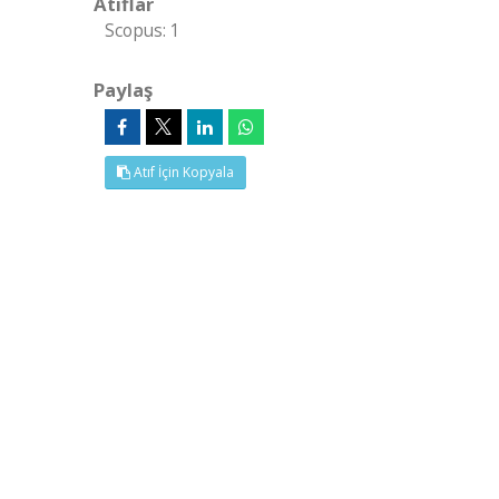
Atıflar
Scopus: 1
Paylaş
Atıf İçin Kopyala