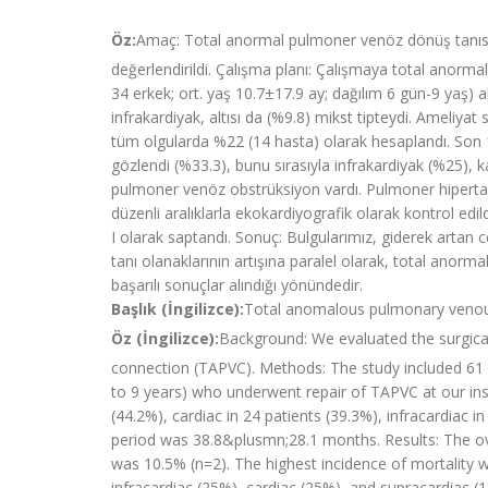
Öz:
Amaç: Total anormal pulmoner venöz dönüş tanısıyl
değerlendirildi. Çalışma planı: Çalışmaya total anorm
34 erkek; ort. yaş 10.7±17.9 ay; dağılım 6 gün-9 yaş) a
infrakardiyak, altısı da (%9.8) mikst tipteydi. Ameliya
tüm olgularda %22 (14 hasta) olarak hesaplandı. Son 1
gözlendi (%33.3), bunu sırasıyla infrakardiyak (%25), 
pulmoner venöz obstrüksiyon vardı. Pulmoner hipertansi
düzenli aralıklarla ekokardiyografik olarak kontrol edi
I olarak saptandı. Sonuç: Bulgularımız, giderek artan c
tanı olanaklarının artışına paralel olarak, total anorm
başarılı sonuçlar alındığı yönündedir.
Başlık (İngilizce):
Total anomalous pulmonary venous
Öz (İngilizce):
Background: We evaluated the surgical
connection (TAPVC). Methods: The study included 61 
to 9 years) who underwent repair of TAPVC at our inst
(44.2%), cardiac in 24 patients (39.3%), infracardiac 
period was 38.8&plusmn;28.1 months. Results: The over
was 10.5% (n=2). The highest incidence of mortality 
infracardiac (25%), cardiac (25%), and supracardiac 