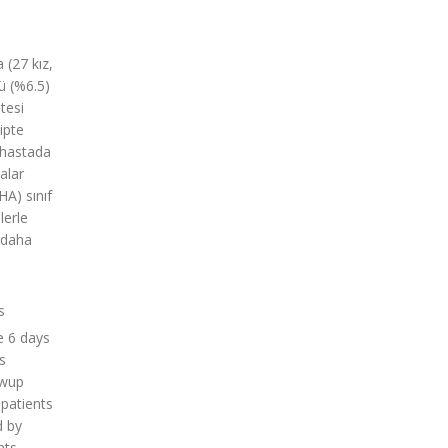
 (27 kız,
dü (%6.5)
tesi
ipte
z hastada
alar
HA) sınıf
lerle
e daha
s
e 6 days
s
owup
 patients
d by
nts