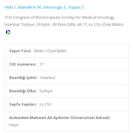
Yildiz İ.
,
Mandel N. M.
,
Dervisoglu S.
,
Toptas T.
31st Congress of the European-Society-for-Medical-Oncology,
İstanbul, Türkiye, 29 Eylül - 03 Ekim 2006, cilt.17, ss.210, (Özet Bildiri)
Yayın Türü:
Bildiri / Özet Bildiri
Cilt numarası:
17
Basıldığı Şehir:
İstanbul
Basıldığı Ülke:
Türkiye
Sayfa Sayıları:
ss.210
Acıbadem Mehmet Ali Aydınlar Üniversitesi Adresli:
Hayır