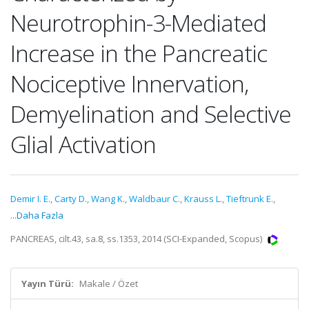
Neurotrophin-3-Mediated
Increase in the Pancreatic
Nociceptive Innervation,
Demyelination and Selective
Glial Activation
Demir I. E.
,
Carty D.
,
Wang K.
,
Waldbaur C.
,
Krauss L.
,
Tieftrunk E.
,
...Daha Fazla
PANCREAS, cilt.43, sa.8, ss.1353, 2014 (SCI-Expanded, Scopus)
Yayın Türü:
Makale / Özet