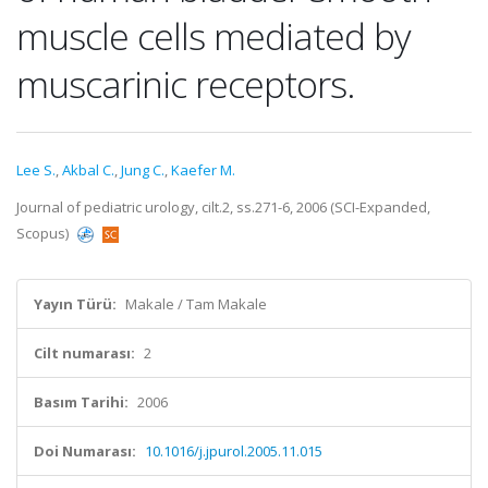
muscle cells mediated by
muscarinic receptors.
Lee S.
,
Akbal C.
,
Jung C.
,
Kaefer M.
Journal of pediatric urology, cilt.2, ss.271-6, 2006 (SCI-Expanded,
Scopus)
Yayın Türü:
Makale / Tam Makale
Cilt numarası:
2
Basım Tarihi:
2006
Doi Numarası:
10.1016/j.jpurol.2005.11.015