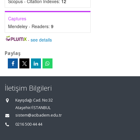
Scopus - Citation Indexes:
12
Captures
Mendeley - Readers:
9
-
see details
Paylaş
İletişim Bilgileri
Kayışdağı Cad. No:32
Ataşehir/İSTANBUL
sistem@acibadem.edu.tr
0216 500 44 44