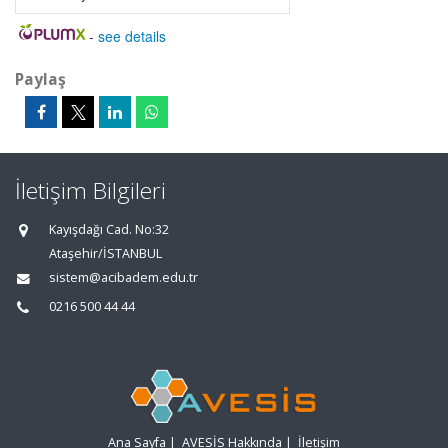
-
see details
Paylaş
İletişim Bilgileri
Kayışdağı Cad. No:32
Ataşehir/İSTANBUL
sistem@acibadem.edu.tr
0216 500 44 44
Ana Sayfa
|
AVESİS Hakkında
|
İletişim