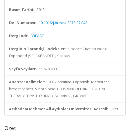
Basım Tarihi:
2013
Doi Numarası:
10.1016/j.breast.2013.07.048
Dergi Adı:
BREAST
Derginin Tarandığı İndeksler:
Science Citation Index
Expanded (SCI-EXPANDED), Scopus
Sayfa Sayıları:
ss.628-633
Anahtar Kelimeler:
HER2 positive, Lapatinib, Metastatic
breast cancer, Vinorelbine, PLUS VINORELBINE, 1ST-LINE
THERAPY, TRASTUZUMAB, SURVIVAL, GROWTH
Acıbadem Mehmet Ali Aydınlar Üniversitesi Adresli:
Evet
Özet