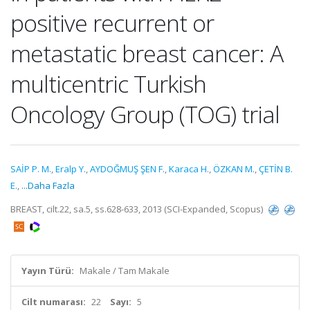
positive recurrent or
metastatic breast cancer: A
multicentric Turkish
Oncology Group (TOG) trial
SAİP P. M.
,
Eralp Y.
,
AYDOĞMUŞ ŞEN F.
,
Karaca H.
,
ÖZKAN M.
,
ÇETİN B.
E.
,
...Daha Fazla
BREAST, cilt.22, sa.5, ss.628-633, 2013 (SCI-Expanded, Scopus)
Yayın Türü:
Makale / Tam Makale
Cilt numarası:
22
Sayı:
5